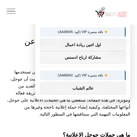
×
توصيات :
باقة متميزة VIP (كود: AA38045):
الحملات الاعلانية دليل شامل عن
اول اثنين ريادة اعمال
انواعها
مشاركة ارباح ادسنس
تعد الحملات الاعلانية على جوجل أحد الأدوات القوية التي تستخدمها
باقة متميزة VIP (كود: AA86842):
الشركات والأفراد للوصول إلى جمهورهم المستهدف، حيث أن جوجل،
بوصفها محرك البحث الأكثر استخدامًا في العالم، تقدم العديد من
عالم الشباب
الأدوات والخدمات التي تتيح للمعلنين عرض إعلاناتهم بطريقة فعالة
ومؤثرة، في هذه المقالة، سنغطي ما هي الحملات الاعلانية على جوجل،
أنواعها المختلفة، وكيفية إنشاء حملة إعلانية ناجحة وغيرها من
المعلومات المهمة التي سنناقشها في السطور التالية.
ما هي حملات جوجل الاعلانية؟