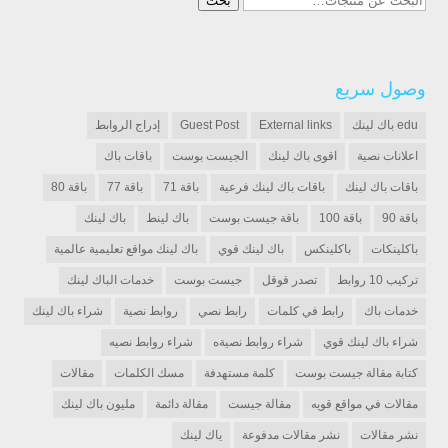
بحث
عن:
وصول سريع
edu باك لينك
External links
Guest Post
إدراج الروابط
اعلانات نصية
اقوى باك لينك
الجيست بوست
باقات باك
باقات باك لينك
باقات باك لينك فرعية
باقة 71
باقة 77
باقة 80
باقة 90
باقة 100
باقة جيست بوست
باك لينط
باك لينك
باكلينكات
باكلينكس
باك لينك قوي
باك لينك مواقع تعليمية عالمية
تركيب 10 روابط
تصدر قوقل
جيست بوست
خدمات الباك لينك
خدمات باك
رابط في كلمات
رابط نصي
روابط نصية
شراء باك لينك
شراء باك لينك قوي
شراء روابط نصيةه
شراء روابط نصيه
كتابة مقالة جيست بوست
كلمة مستهدفة
مسك الكلمات
مقالات
مقالات في مواقع قويه
مقالة جيست
مقالة دائمة
مليون باك لينك
نشر مقالات
نشر مقالات مدفوعة
ياك لينك