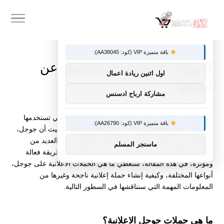
×
توصيات :
باقة متميزة VIP (كود: AA38045):
الحملات الاعلانية دليل شامل عن
اول اثنين ريادة اعمال
انواعها
مشاركة ارباح ادسنس
تعد الحملات الاعلانية على جوجل أحد الأدوات القوية التي تستخدمها
باقة متميزة VIP (كود: AA26790):
الشركات والأفراد للوصول إلى جمهورهم المستهدف، حيث أن جوجل،
بوصفها محرك البحث الأكثر استخدامًا في العالم، تقدم العديد من
ماسنجر المسلم
الأدوات والخدمات التي تتيح للمعلنين عرض إعلاناتهم بطريقة فعالة
ومؤثرة، في هذه المقالة، سنغطي ما هي الحملات الاعلانية على جوجل،
أنواعها المختلفة، وكيفية إنشاء حملة إعلانية ناجحة وغيرها من
المعلومات المهمة التي سنناقشها في السطور التالية.
ما هي حملات جوجل الاعلانية؟