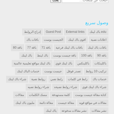
بحث
عن:
وصول سريع
edu باك لينك
External links
Guest Post
إدراج الروابط
اعلانات نصية
اقوى باك لينك
الجيست بوست
باقات باك
باقات باك لينك
باقات باك لينك فرعية
باقة 71
باقة 77
باقة 80
باقة 90
باقة 100
باقة جيست بوست
باك لينط
باك لينك
باكلينكات
باكلينكس
باك لينك قوي
باك لينك مواقع تعليمية عالمية
تركيب 10 روابط
تصدر قوقل
جيست بوست
خدمات الباك لينك
خدمات باك
رابط في كلمات
رابط نصي
روابط نصية
شراء باك لينك
شراء باك لينك قوي
شراء روابط نصيةه
شراء روابط نصيه
كتابة مقالة جيست بوست
كلمة مستهدفة
مسك الكلمات
مقالات
مقالات في مواقع قويه
مقالة جيست
مقالة دائمة
مليون باك لينك
نشر مقالات
نشر مقالات مدفوعة
ياك لينك