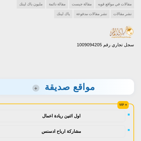
مقالات في مواقع قويه
مقالة جيست
مقالة دائمة
مليون باك لينك
نشر مقالات
نشر مقالات مدفوعة
ياك لينك
سجل تجاري رقم 1009094205
مواقع صديقة
+
اول اثنين ريادة اعمال
مشاركة ارباح ادسنس