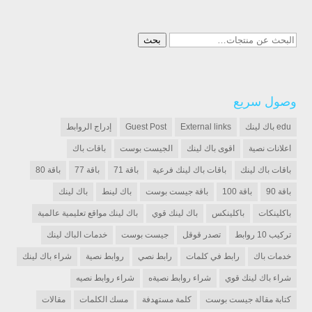
البحث
بحث
عن:
وصول سريع
edu باك لينك
External links
Guest Post
إدراج الروابط
اعلانات نصية
اقوى باك لينك
الجيست بوست
باقات باك
باقات باك لينك
باقات باك لينك فرعية
باقة 71
باقة 77
باقة 80
باقة 90
باقة 100
باقة جيست بوست
باك لينط
باك لينك
باكلينكات
باكلينكس
باك لينك قوي
باك لينك مواقع تعليمية عالمية
تركيب 10 روابط
تصدر قوقل
جيست بوست
خدمات الباك لينك
خدمات باك
رابط في كلمات
رابط نصي
روابط نصية
شراء باك لينك
شراء باك لينك قوي
شراء روابط نصيةه
شراء روابط نصيه
كتابة مقالة جيست بوست
كلمة مستهدفة
مسك الكلمات
مقالات