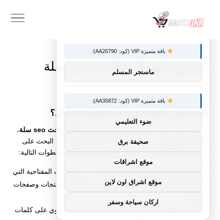
×
توصيات :
باقة متميزة VIP (كود: AA26790):
تحسين محركات البحث في سلة
ماسنجر المسلم
باقة متميزة VIP (كود: AA35872):
كيف اجعل متجري في سلة يطلع في قوقل؟
ضوء التعليمي
إذا كنت ترغب في معرفة
خطوات تحسين محركات البحث seo سلة
،
وذلك لضمان ظهور متجرك في منصة “سلة” ضمن نتائج البحث على
صحيفة برق
جوجل، تحتاج إلى تحسين محركات البحث باستخدام الخطوات التالية:
موقع اشراقات
اختيار الكلمات المفتاحية المناسبة
: ابحث عن الكلمات المفتاحية التي
موقع اشراق اون لاين
يستخدمها العملاء واستهدفها في عناوين وأوصاف المنتجات وصفحات
المتجر.
اركان سياحة وسفر
تحسين عناوين المنتجات
: اجعلها واضحة وجذابة وتحتوي على كلمات