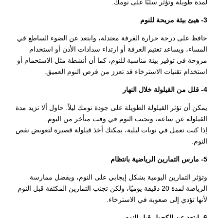
لمدة طويلة وتؤثر سلبًا على نومك.
3- هيئ بيئة مريحة للنوم
حافظ على درجة حرارة الغرفة معتدلة، وابتعد عن الضوء الساطع في
المساء، ويساعد تعتيم الغرفة أو ارتداء سدادات الأذن أو استخدام
مروحة في توفير بيئة مناسبة للنوم، كما أن أنشطة مثل الاستحمام أو
استخدام تقنيات الاسترخاء قد تعزز من فرص النوم العميق.
4- قلل من القيلولة خلال النهار
يمكن أن تؤثر القيلولة الطويلة على جودة نومك ليلاً. حاول ألا تزيد مدة
القيلولة عن ساعة، وتجنب النوم في وقت متأخر من اليوم.
إذا كنت تعمل في نوبات ليلية، يمكنك أخذ قيلولة قصيرة لتعويض نقص
النوم.
5- مارس التمارين الرياضية بانتظام
وتؤثر التمارين اليومية بشكل إيجابي على النوم، ويفضل ممارسة
الرياضة لمدة 20 دقيقة يوميًا، ولكن تجنب التمارين المكثفة قبل النوم
لأنها تؤدي إلى صعوبة في الاسترخاء.
6- ابتعد عن الكحول قبل النوم