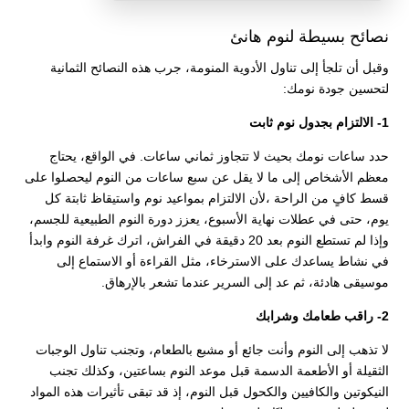
نصائح بسيطة لنوم هانئ
وقبل أن تلجأ إلى تناول الأدوية المنومة، جرب هذه النصائح الثمانية
لتحسين جودة نومك:
1- الالتزام بجدول نوم ثابت
حدد ساعات نومك بحيث لا تتجاوز ثماني ساعات. في الواقع، يحتاج
معظم الأشخاص إلى ما لا يقل عن سبع ساعات من النوم ليحصلوا على
قسط كافٍ من الراحة ،لأن الالتزام بمواعيد نوم واستيقاظ ثابتة كل
يوم، حتى في عطلات نهاية الأسبوع، يعزز دورة النوم الطبيعية للجسم،
وإذا لم تستطع النوم بعد 20 دقيقة في الفراش، اترك غرفة النوم وابدأ
في نشاط يساعدك على الاسترخاء، مثل القراءة أو الاستماع إلى
موسيقى هادئة، ثم عد إلى السرير عندما تشعر بالإرهاق.
2- راقب طعامك وشرابك
لا تذهب إلى النوم وأنت جائع أو مشبع بالطعام، وتجنب تناول الوجبات
الثقيلة أو الأطعمة الدسمة قبل موعد النوم بساعتين، وكذلك تجنب
النيكوتين والكافيين والكحول قبل النوم، إذ قد تبقى تأثيرات هذه المواد