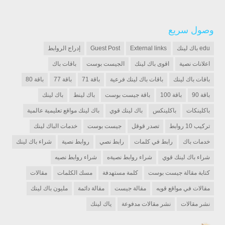
وصول سريع
edu باك لينك
External links
Guest Post
إدراج الروابط
اعلانات نصية
اقوى باك لينك
الجيست بوست
باقات باك
باقات باك لينك
باقات باك لينك فرعية
باقة 71
باقة 77
باقة 80
باقة 90
باقة 100
باقة جيست بوست
باك لينط
باك لينك
باكلينكات
باكلينكس
باك لينك قوي
باك لينك مواقع تعليمية عالمية
تركيب 10 روابط
تصدر قوقل
جيست بوست
خدمات الباك لينك
خدمات باك
رابط في كلمات
رابط نصي
روابط نصية
شراء باك لينك
شراء باك لينك قوي
شراء روابط نصيةه
شراء روابط نصيه
كتابة مقالة جيست بوست
كلمة مستهدفة
مسك الكلمات
مقالات
مقالات في مواقع قويه
مقالة جيست
مقالة دائمة
مليون باك لينك
نشر مقالات
نشر مقالات مدفوعة
ياك لينك