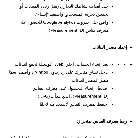
حدد أهداف نشاطك التجاري (مثل زيادة المبيعات أو
تحسين تجربة المستخدم) واضغط “إنشاء”.
وافق على شروط Google Analytics للحصول على
معرف قياس (Measurement ID).
إعداد مصدر البيانات
بعد إنشاء الحساب، اختر “Web” كوسيلة لجمع البيانات.
أدخل نطاق متجرك على زد (بدون https://)، وأضف اسمًا
مميزًا لمصدر البيانات.
اضغط “إنشاء” للحصول على معرف القياس
(Measurement ID)، الذي يبدأ بـ (G-…).
احتفظ بمعرف القياس لاستخدامه لاحقًا.
ربط معرف القياس بمتجر زد