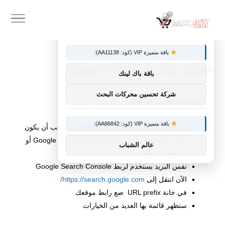
×
توصيات :
باقة متميزة VIP (كود: AA11138):
طرق ربط زد بادوات جوجل
باقة باك لينك
شركة تحسين محركات البحث
خطوات الربط مع متجر زد:
باقة متميزة VIP (كود: AA86842):
قبل التوجه إلى Google Search Console يجب أن يكون
لديك حساب مفعل عن طريق Google Tag Manager أو
عالم الشباب
Google Analytics.
نفس البريد يستخدم لربط Google Search Console
الآن انتقل إلى
https://search.google.com/
في خانة URL prefix ضع رابط موقعك
ستظهر قائمة بها العديد من الخيارات