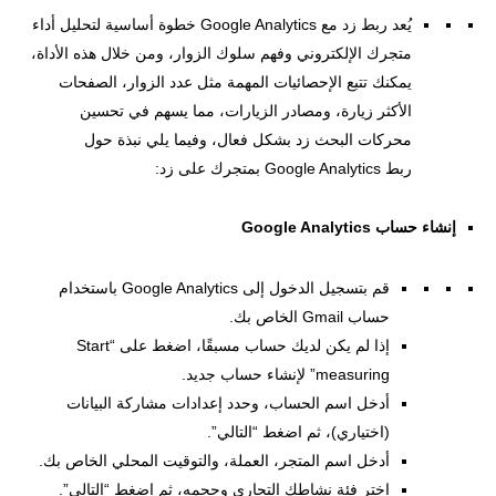
يُعد ربط زد مع Google Analytics خطوة أساسية لتحليل أداء
متجرك الإلكتروني وفهم سلوك الزوار، ومن خلال هذه الأداة،
يمكنك تتبع الإحصائيات المهمة مثل عدد الزوار، الصفحات
الأكثر زيارة، ومصادر الزيارات، مما يسهم في تحسين
محركات البحث زد بشكل فعال، وفيما يلي نبذة حول
ربط Google Analytics بمتجرك على زد:
إنشاء حساب Google Analytics
قم بتسجيل الدخول إلى Google Analytics باستخدام
حساب Gmail الخاص بك.
إذا لم يكن لديك حساب مسبقًا، اضغط على “Start
measuring” لإنشاء حساب جديد.
أدخل اسم الحساب، وحدد إعدادات مشاركة البيانات
(اختياري)، ثم اضغط “التالي”.
أدخل اسم المتجر، العملة، والتوقيت المحلي الخاص بك.
اختر فئة نشاطك التجاري وحجمه، ثم اضغط “التالي”.