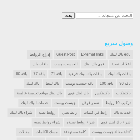
البحث
بحث
عن:
وصول سريع
edu باك لينك
External links
Guest Post
إدراج الروابط
اعلانات نصية
اقوى باك لينك
الجيست بوست
باقات باك
باقات باك لينك
باقات باك لينك فرعية
باقة 71
باقة 77
باقة 80
باقة 90
باقة 100
باقة جيست بوست
باك لينط
باك لينك
باكلينكات
باكلينكس
باك لينك قوي
باك لينك مواقع تعليمية عالمية
تركيب 10 روابط
تصدر قوقل
جيست بوست
خدمات الباك لينك
خدمات باك
رابط في كلمات
رابط نصي
روابط نصية
شراء باك لينك
شراء باك لينك قوي
شراء روابط نصيةه
شراء روابط نصيه
كتابة مقالة جيست بوست
كلمة مستهدفة
مسك الكلمات
مقالات