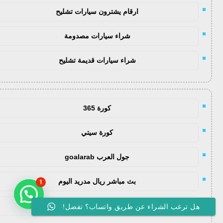
ارقام يشترون سيارات تشليح
شراء سيارات مصدومة
شراء سيارات قديمة تشليح
كورة 365
كورة سيتي
جول العرب goalarab
بث مباشر ريال مدريد اليوم
1
يلا لايف
هل ترغب الشراء عن طريق واتساب؟ تفضل!