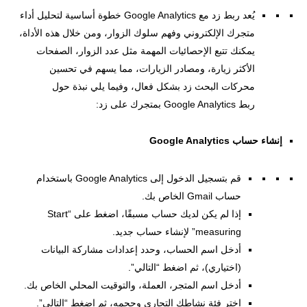
يُعد ربط زد مع Google Analytics خطوة أساسية لتحليل أداء
متجرك الإلكتروني وفهم سلوك الزوار، ومن خلال هذه الأداة،
يمكنك تتبع الإحصائيات المهمة مثل عدد الزوار، الصفحات
الأكثر زيارة، ومصادر الزيارات، مما يسهم في تحسين
محركات البحث زد بشكل فعال، وفيما يلي نبذة حول
ربط Google Analytics بمتجرك على زد:
إنشاء حساب Google Analytics
قم بتسجيل الدخول إلى Google Analytics باستخدام
حساب Gmail الخاص بك.
إذا لم يكن لديك حساب مسبقًا، اضغط على “Start
measuring” لإنشاء حساب جديد.
أدخل اسم الحساب، وحدد إعدادات مشاركة البيانات
(اختياري)، ثم اضغط “التالي”.
أدخل اسم المتجر، العملة، والتوقيت المحلي الخاص بك.
اختر فئة نشاطك التجاري وحجمه، ثم اضغط “التالي”.