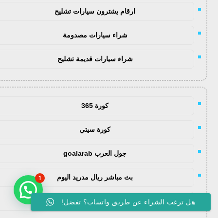
ارقام يشترون سيارات تشليح
شراء سيارات مصدومة
شراء سيارات قديمة تشليح
كورة 365
كورة سيتي
جول العرب goalarab
بث مباشر ريال مدريد اليوم
1
يلا لايف
هل ترغب الشراء عن طريق واتساب؟ تفضل!