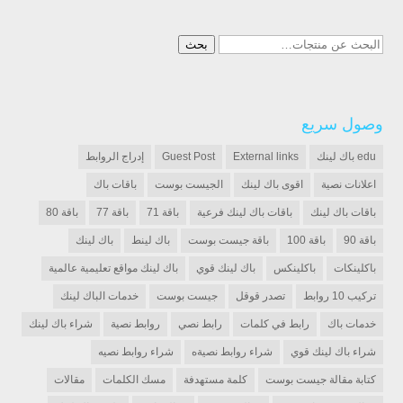
البحث
بحث
عن:
وصول سريع
edu باك لينك
External links
Guest Post
إدراج الروابط
اعلانات نصية
اقوى باك لينك
الجيست بوست
باقات باك
باقات باك لينك
باقات باك لينك فرعية
باقة 71
باقة 77
باقة 80
باقة 90
باقة 100
باقة جيست بوست
باك لينط
باك لينك
باكلينكات
باكلينكس
باك لينك قوي
باك لينك مواقع تعليمية عالمية
تركيب 10 روابط
تصدر قوقل
جيست بوست
خدمات الباك لينك
خدمات باك
رابط في كلمات
رابط نصي
روابط نصية
شراء باك لينك
شراء باك لينك قوي
شراء روابط نصيةه
شراء روابط نصيه
كتابة مقالة جيست بوست
كلمة مستهدفة
مسك الكلمات
مقالات