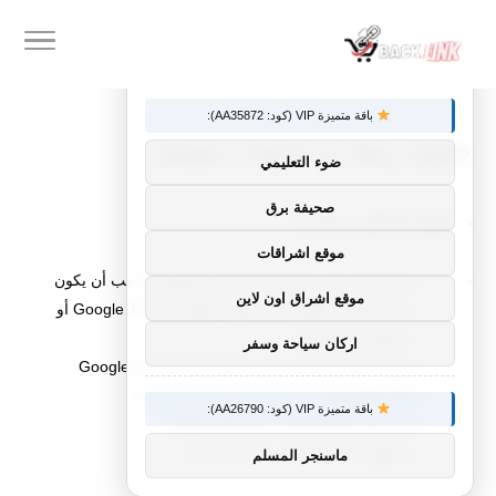
×
توصيات :
باقة متميزة VIP (كود: AA35872):
طرق ربط زد بادوات جوجل
ضوء التعليمي
صحيفة برق
خطوات الربط مع متجر زد:
موقع اشراقات
قبل التوجه إلى Google Search Console يجب أن يكون
موقع اشراق اون لاين
لديك حساب مفعل عن طريق Google Tag Manager أو
Google Analytics.
اركان سياحة وسفر
نفس البريد يستخدم لربط Google Search Console
الآن انتقل إلى
https://search.google.com/
باقة متميزة VIP (كود: AA26790):
في خانة URL prefix ضع رابط موقعك
ستظهر قائمة بها العديد من الخيارات
ماسنجر المسلم