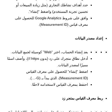
حدد أهداف نشاطك التجاري (مثل زيادة المبيعات أو
تحسين تجربة المستخدم) واضغط “إنشاء”.
وافق على شروط Google Analytics للحصول على
معرف قياس (Measurement ID).
إعداد مصدر البيانات
بعد إنشاء الحساب، اختر “Web” كوسيلة لجمع البيانات.
أدخل نطاق متجرك على زد (بدون https://)، وأضف اسمًا
مميزًا لمصدر البيانات.
اضغط “إنشاء” للحصول على معرف القياس
(Measurement ID)، الذي يبدأ بـ (G-…).
احتفظ بمعرف القياس لاستخدامه لاحقًا.
ربط معرف القياس بمتجر زد