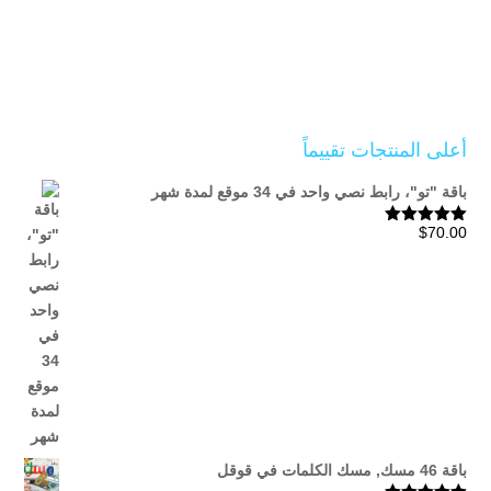
أعلى المنتجات تقييماً
باقة "تو"، رابط نصي واحد في 34 موقع لمدة شهر
$
70.00
تم التقييم
5.00
من 5
باقة 46 مسك, مسك الكلمات في قوقل