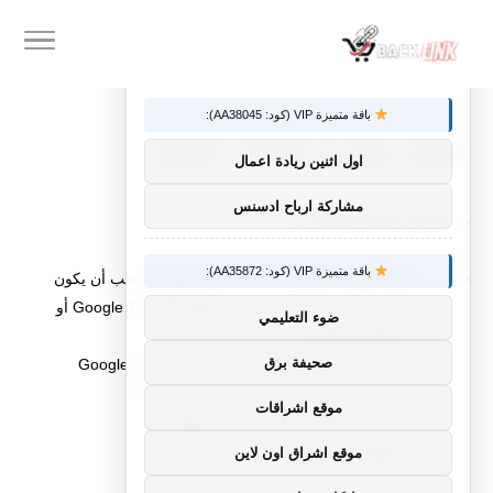
×
توصيات :
باقة متميزة VIP (كود: AA38045):
طرق ربط زد بادوات جوجل
اول اثنين ريادة اعمال
مشاركة ارباح ادسنس
خطوات الربط مع متجر زد:
باقة متميزة VIP (كود: AA35872):
قبل التوجه إلى Google Search Console يجب أن يكون
لديك حساب مفعل عن طريق Google Tag Manager أو
ضوء التعليمي
Google Analytics.
صحيفة برق
نفس البريد يستخدم لربط Google Search Console
الآن انتقل إلى
https://search.google.com/
موقع اشراقات
في خانة URL prefix ضع رابط موقعك
ستظهر قائمة بها العديد من الخيارات
موقع اشراق اون لاين