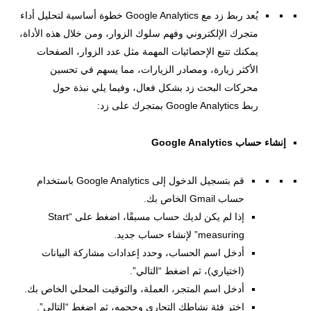
يُعد ربط زد مع Google Analytics خطوة أساسية لتحليل أداء
متجرك الإلكتروني وفهم سلوك الزوار، ومن خلال هذه الأداة،
يمكنك تتبع الإحصائيات المهمة مثل عدد الزوار، الصفحات
الأكثر زيارة، ومصادر الزيارات، مما يسهم في تحسين
محركات البحث زد بشكل فعال، وفيما يلي نبذة حول
ربط Google Analytics بمتجرك على زد:
إنشاء حساب Google Analytics
قم بتسجيل الدخول إلى Google Analytics باستخدام
حساب Gmail الخاص بك.
إذا لم يكن لديك حساب مسبقًا، اضغط على “Start
measuring” لإنشاء حساب جديد.
أدخل اسم الحساب، وحدد إعدادات مشاركة البيانات
(اختياري)، ثم اضغط “التالي”.
أدخل اسم المتجر، العملة، والتوقيت المحلي الخاص بك.
اختر فئة نشاطك التجاري وحجمه، ثم اضغط “التالي”.