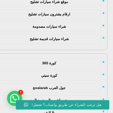
موقع شراء سيارات تشليح
ارقام يشترون سيارات تشليح
شراء سيارات مصدومة
شراء سيارات قديمة تشليح
كورة 365
كورة سيتي
جول العرب goalarab
1
بث مباشر ريال مدريد اليوم
هل ترغب الشراء عن طريق واتساب؟ تفضل!
يلا لايف