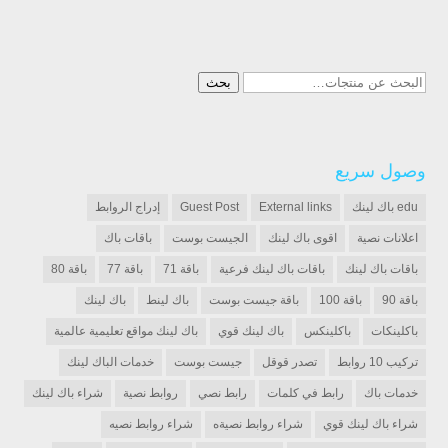
البحث
بحث
عن:
وصول سريع
edu باك لينك
External links
Guest Post
إدراج الروابط
اعلانات نصية
اقوى باك لينك
الجيست بوست
باقات باك
باقات باك لينك
باقات باك لينك فرعية
باقة 71
باقة 77
باقة 80
باقة 90
باقة 100
باقة جيست بوست
باك لينط
باك لينك
باكلينكات
باكلينكس
باك لينك قوي
باك لينك مواقع تعليمية عالمية
تركيب 10 روابط
تصدر قوقل
جيست بوست
خدمات الباك لينك
خدمات باك
رابط في كلمات
رابط نصي
روابط نصية
شراء باك لينك
شراء باك لينك قوي
شراء روابط نصيةه
شراء روابط نصيه