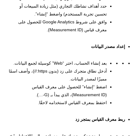
حدد أهداف نشاطك التجاري (مثل زيادة المبيعات أو
تحسين تجربة المستخدم) واضغط “إنشاء”.
وافق على شروط Google Analytics للحصول على
معرف قياس (Measurement ID).
إعداد مصدر البيانات
بعد إنشاء الحساب، اختر “Web” كوسيلة لجمع البيانات.
أدخل نطاق متجرك على زد (بدون https://)، وأضف اسمًا
مميزًا لمصدر البيانات.
اضغط “إنشاء” للحصول على معرف القياس
(Measurement ID)، الذي يبدأ بـ (G-…).
احتفظ بمعرف القياس لاستخدامه لاحقًا.
ربط معرف القياس بمتجر زد