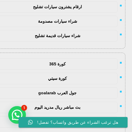
ارقام يشترون سيارات تشليح
شراء سيارات مصدومة
شراء سيارات قديمة تشليح
كورة 365
كورة سيتي
جول العرب goalarab
بث مباشر ريال مدريد اليوم
1
يلا لايف
هل ترغب الشراء عن طريق واتساب؟ تفضل!