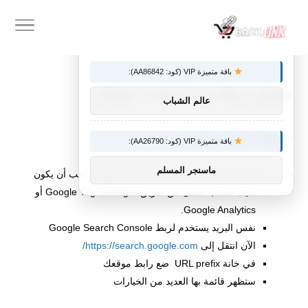
×
توصيات :
باقة متميزة VIP (كود: AA86842):
طرق ربط زد بادوات جوجل
عالم الشباب
خطوات الربط مع متجر زد:
باقة متميزة VIP (كود: AA26790):
ماسنجر المسلم
قبل التوجه إلى Google Search Console يجب أن يكون
لديك حساب مفعل عن طريق Google Tag Manager أو
Google Analytics.
نفس البريد يستخدم لربط Google Search Console
الآن انتقل إلى
https://search.google.com/
في خانة URL prefix ضع رابط موقعك
ستظهر قائمة بها العديد من الخيارات