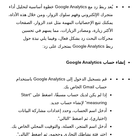
يُعد ربط زد مع Google Analytics خطوة أساسية لتحليل أداء
متجرك الإلكتروني وفهم سلوك الزوار، ومن خلال هذه الأداة،
يمكنك تتبع الإحصائيات المهمة مثل عدد الزوار، الصفحات
الأكثر زيارة، ومصادر الزيارات، مما يسهم في تحسين
محركات البحث زد بشكل فعال، وفيما يلي نبذة حول
ربط Google Analytics بمتجرك على زد:
إنشاء حساب Google Analytics
قم بتسجيل الدخول إلى Google Analytics باستخدام
حساب Gmail الخاص بك.
إذا لم يكن لديك حساب مسبقًا، اضغط على “Start
measuring” لإنشاء حساب جديد.
أدخل اسم الحساب، وحدد إعدادات مشاركة البيانات
(اختياري)، ثم اضغط “التالي”.
أدخل اسم المتجر، العملة، والتوقيت المحلي الخاص بك.
اختر فئة نشاطك التجاري وحجمه، ثم اضغط “التالي”.