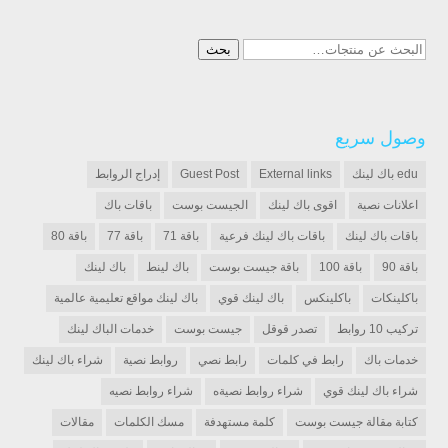
البحث
بحث
عن:
وصول سريع
edu باك لينك
External links
Guest Post
إدراج الروابط
اعلانات نصية
اقوى باك لينك
الجيست بوست
باقات باك
باقات باك لينك
باقات باك لينك فرعية
باقة 71
باقة 77
باقة 80
باقة 90
باقة 100
باقة جيست بوست
باك لينط
باك لينك
باكلينكات
باكلينكس
باك لينك قوي
باك لينك مواقع تعليمية عالمية
تركيب 10 روابط
تصدر قوقل
جيست بوست
خدمات الباك لينك
خدمات باك
رابط في كلمات
رابط نصي
روابط نصية
شراء باك لينك
شراء باك لينك قوي
شراء روابط نصيةه
شراء روابط نصيه
كتابة مقالة جيست بوست
كلمة مستهدفة
مسك الكلمات
مقالات