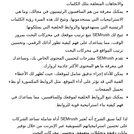
والاتجاهات المتعلقة بتلك الكلمات.
يمكنك معرفة من هم المنافسون الرئيسيون في مجالك، وما هي
الاستراتيجيات التي يستخدمونها، وتتيح لك هذه الميزة رؤية الكلمات
الرئيسية التي يستهدفونها والروابط الخلفية التي يمتلكونها.
تتيح لك SEMrush تتبع ترتيب موقعك في محركات البحث بمرور
الوقت، مما يساعدك على فهم كيفية تطور أدائك الرقمي، وتحسين
ترتيب المواقع في محركات البحث
تقدم SEMrush مقترحات لتحسين المحتوى الخاص بك، وتساعدك
في معرفة ما هو المحتوى الأكثر جاذبية لزوارك.
يمكن للأداة إجراء تدقيق شامل لموقعك، حيث تُظهر لك الأخطاء
الفنية التي قد تؤثر على أداء الموقع، مثل الروابط المكسورة أو بطء
تحميل الصفحات.
يمكنك تتبع الروابط الخلفية لموقعك وللمنافسين، مما يساعدك في
فهم كيفية بناء استراتيجية قوية للروابط.
لذا كما سبق الشرح أنه تُعتبر SEMrush أداة شاملة تساعد الشركات
على تحسين استراتيجياتهم التسويقية عبر الإنترنت من خلال توفير
بيانات دقيقة وتحليلات متعمقة، وتحسين محركات البحث.