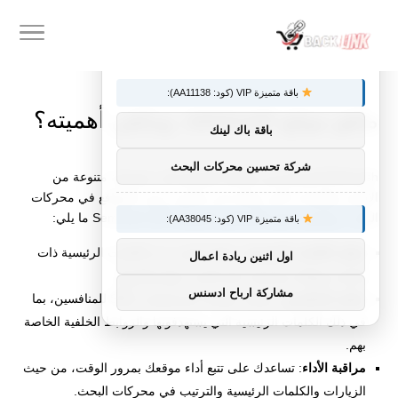
×
توصيات :
باقة متميزة VIP (كود: AA11138):
ماهو موقع semrush، وماهي أهميته؟
باقة باك لينك
شركة تحسين محركات البحث
Semrush للمستخدمين إمكانية الوصول إلى مجموعة متنوعة من
الأدوات والميزات التي تساعد في تحسين ترتيب المواقع في محركات
البحث، وتتضمن بعض الخصائص الرئيسية لأداة Semrush ما يلي:
باقة متميزة VIP (كود: AA38045):
تحليل الكلمات الرئيسية
: يمكنك البحث عن الكلمات الرئيسية ذات
اول اثنين ريادة اعمال
الصلة بموقعك ومعرفة حجم البحث عنها وتنافسها.
مشاركة ارباح ادسنس
تحليل المنافسين
: يمكنك معرفة استراتيجيات SEO للمنافسين، بما
في ذلك الكلمات الرئيسية التي يستهدفونها والروابط الخلفية الخاصة
بهم.
مراقبة الأداء
: تساعدك على تتبع أداء موقعك بمرور الوقت، من حيث
الزيارات والكلمات الرئيسية والترتيب في محركات البحث.