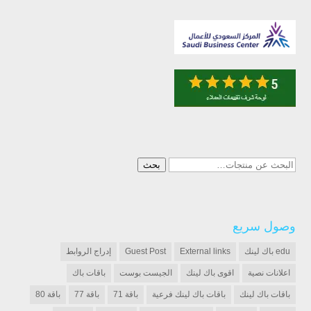
البحث
بحث
عن:
وصول سريع
edu باك لينك
External links
Guest Post
إدراج الروابط
اعلانات نصية
اقوى باك لينك
الجيست بوست
باقات باك
باقات باك لينك
باقات باك لينك فرعية
باقة 71
باقة 77
باقة 80