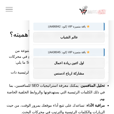
×
توصيات :
باقة متميزة VIP (كود: AA86842):
ماهو موقع semrush، وماهي أهميته؟
عالم الشباب
Semrush للمستخدمين إمكانية الوصول إلى مجموعة متنوعة من
باقة متميزة VIP (كود: AA38045):
الأدوات والميزات التي تساعد في تحسين ترتيب المواقع في محركات
البحث، وتتضمن بعض الخصائص الرئيسية لأداة Semrush ما يلي:
اول اثنين ريادة اعمال
تحليل الكلمات الرئيسية
: يمكنك البحث عن الكلمات الرئيسية ذات
مشاركة ارباح ادسنس
الصلة بموقعك ومعرفة حجم البحث عنها وتنافسها.
تحليل المنافسين
: يمكنك معرفة استراتيجيات SEO للمنافسين، بما
في ذلك الكلمات الرئيسية التي يستهدفونها والروابط الخلفية الخاصة
بهم.
مراقبة الأداء
: تساعدك على تتبع أداء موقعك بمرور الوقت، من حيث
الزيارات والكلمات الرئيسية والترتيب في محركات البحث.