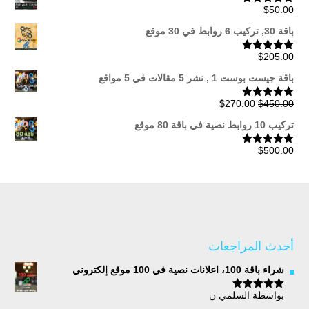
$
50.00
تم التقييم
5.00
من 5
خلال
باقة 30, تركيب 6 روابط في 30 موقع
$
205.00
تم التقييم
5.00
من 5
باقة جيست بوست 1 , نشر 5 مقالات في 5 مواقع
السعر
السعر
$
270.00
$
450.00
تم التقييم
5.00
من 5
الأصلي
الحالي
تركيب 10 روابط نصية في باقة 80 موقع
هو:
هو:
$270.00.
$450.00.
$
500.00
تم التقييم
5.00
من 5
أحدث المراجعات
شراء باقة 100، اعلانات نصية في 100 موقع إلكتروني
بواسطة السلمي ن
تم التقييم
5
من 5