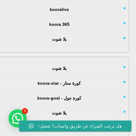
kooralive
koora 365
يلا شوت
يلا شوت
كورة ستار - koora-star
كورة جول - koora-goal
1
يلا شوت
هل ترغب الشراء عن طريق واتساب؟ تفضل!
yalla shoot