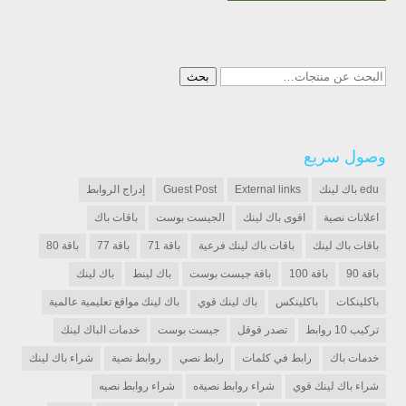
البحث
بحث
عن:
وصول سريع
edu باك لينك
External links
Guest Post
إدراج الروابط
اعلانات نصية
اقوى باك لينك
الجيست بوست
باقات باك
باقات باك لينك
باقات باك لينك فرعية
باقة 71
باقة 77
باقة 80
باقة 90
باقة 100
باقة جيست بوست
باك لينط
باك لينك
باكلينكات
باكلينكس
باك لينك قوي
باك لينك مواقع تعليمية عالمية
تركيب 10 روابط
تصدر قوقل
جيست بوست
خدمات الباك لينك
خدمات باك
رابط في كلمات
رابط نصي
روابط نصية
شراء باك لينك
شراء باك لينك قوي
شراء روابط نصيةه
شراء روابط نصيه