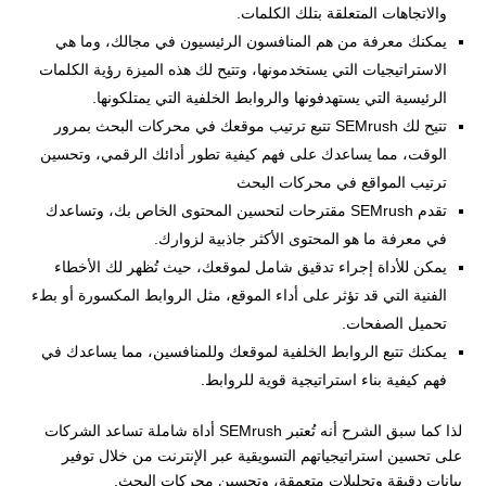
والاتجاهات المتعلقة بتلك الكلمات.
يمكنك معرفة من هم المنافسون الرئيسيون في مجالك، وما هي
الاستراتيجيات التي يستخدمونها، وتتيح لك هذه الميزة رؤية الكلمات
الرئيسية التي يستهدفونها والروابط الخلفية التي يمتلكونها.
تتيح لك SEMrush تتبع ترتيب موقعك في محركات البحث بمرور
الوقت، مما يساعدك على فهم كيفية تطور أدائك الرقمي، وتحسين
ترتيب المواقع في محركات البحث
تقدم SEMrush مقترحات لتحسين المحتوى الخاص بك، وتساعدك
في معرفة ما هو المحتوى الأكثر جاذبية لزوارك.
يمكن للأداة إجراء تدقيق شامل لموقعك، حيث تُظهر لك الأخطاء
الفنية التي قد تؤثر على أداء الموقع، مثل الروابط المكسورة أو بطء
تحميل الصفحات.
يمكنك تتبع الروابط الخلفية لموقعك وللمنافسين، مما يساعدك في
فهم كيفية بناء استراتيجية قوية للروابط.
لذا كما سبق الشرح أنه تُعتبر SEMrush أداة شاملة تساعد الشركات
على تحسين استراتيجياتهم التسويقية عبر الإنترنت من خلال توفير
بيانات دقيقة وتحليلات متعمقة، وتحسين محركات البحث.