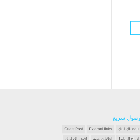
صول سريع
edu باك لينك
External links
Guest Post
إدراج الروابط
اعلانات نصية
اقوى باك لينك