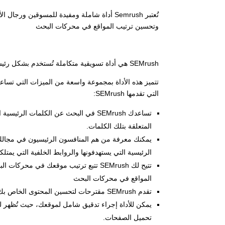
تُعتبر Semrush أداة شاملة ومفيدة للمسوقي
وتحسين ترتيب المواقع في محركات البحث
SEMrush هي أداة تسويقية متكاملة تُستخدم بشكل رئيسي لتحسين محركات البحث (SEO) وتحليل المنافسة في السوق.
تتميز هذه الأداة بمجموعة واسعة من الميزات التي تس
التي تقدمها SEMrush:
تساعدك SEMrush في البحث عن الكلمات
المتعلقة بتلك الكلمات.
يمكنك معرفة من هم المنافسون الرئيسيون في مجالك، و
الرئيسية التي يستهدفونها والروابط الخلفية التي يمتلكو
تتيح لك SEMrush تتبع ترتيب موقعك في
المواقع في محركات البحث
تقدم SEMrush مقترحات لتحسين المحتوى الخاص بك، وتساعدك في معرفة ما هو المحتوى الأكثر جاذبية لزوارك.
يمكن للأداة إجراء تدقيق شامل لموقعك، حيث تُظهر لك 
تحميل الصفحات.