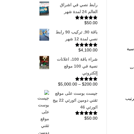
5.00
من 5
رابط نصي في اشراق
العالم 24 لمدة شهر
$
50.00
تم التقييم
5.00
من 5
باقة 90, تركيب 90 رابط
نصي لمدة 12 شهر
سية
$
4,100.00
تم التقييم
5.00
من 5
شراء باقة 100، اعلانات
نصية في 100 موقع
ات
إلكتروني
نطاق
$
5,000.00
–
$
200.00
تم التقييم
5.00
من 5
السعر:
جيست بوست على موقع
من
ترتيب
تقني دومين اثورتي 22 بيج
اثورتي 46
خلال
$
50.00
تم التقييم
5.00
من 5