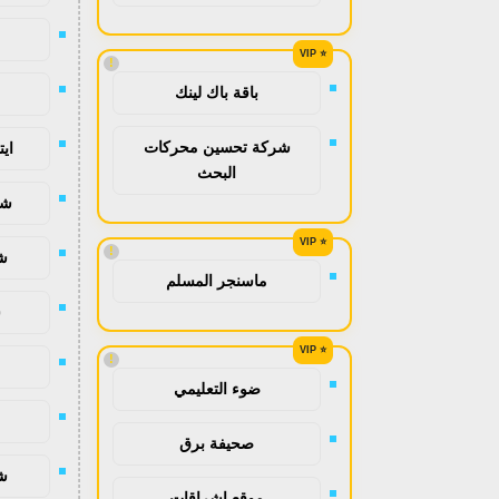
!
باقة باك لينك
شركة تحسين محركات
اي
البحث
شح
!
ش
ماسنجر المسلم
ش
!
ضوء التعليمي
صحيفة برق
ش
موقع اشراقات