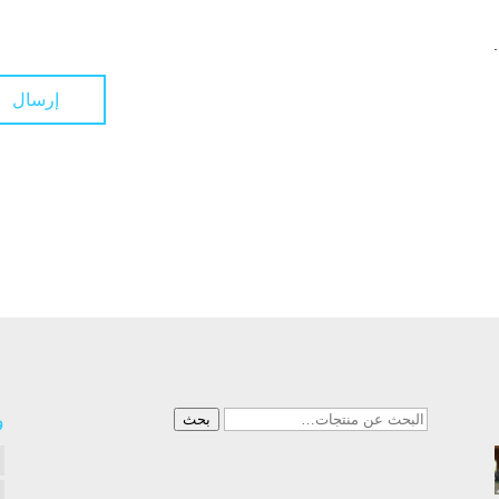
البحث
و
بحث
عن: