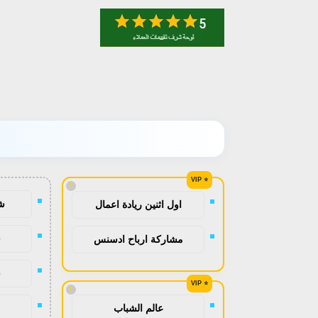
!
ش
اول اثنين ريادة اعمال
ش
مشاركة ارباح ادسنس
ش
!
عالم الشباب