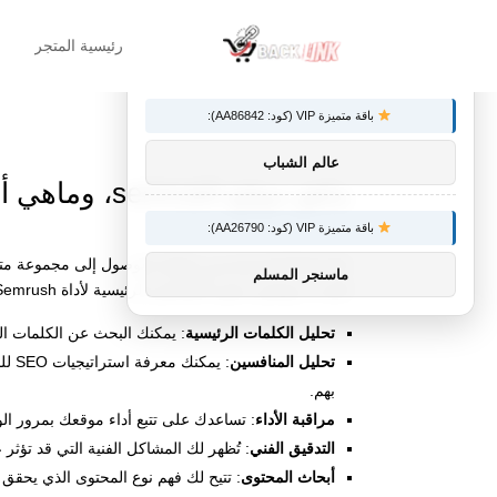
رئيسية المتجر
س
×
توصيات :
باقة متميزة VIP (كود: AA86842):
عالم الشباب
ماهو موقع semrush، وماهي أهميته؟
باقة متميزة VIP (كود: AA26790):
Semrush للمستخدمين إمكانية الوصول إلى مجموع
ماسنجر المسلم
البحث، وتتضمن بعض الخصائص الرئيسية لأداة Semrush ما يلي:
تحليل الكلمات الرئيسية
: يمكنك البحث عن الكلمات ال
تحليل المنافسين
: يم
بهم.
مراقبة الأداء
: تساعدك على تتبع أداء موقعك بمرور ا
التدقيق الفني
: تُظهر لك المشاكل الفنية التي قد تؤث
أبحاث المحتوى
: تتيح لك فهم نوع المحتوى الذي يحق