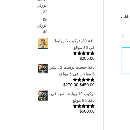
 بيانات
0
باقة 30, تركيب 6 روابط
في 30 موقع
$
205.00
تم التقييم
5.00
من 5
باقة جيست بوست 1 , نشر
5 مقالات في 5 مواقع
السعر
السعر
$
270.00
$
450.00
تم التقييم
5.00
من 5
الأصلي
الحالي
تركيب 10 روابط نصية في
هو:
هو:
باقة 80 موقع
$270.00.
$450.00.
$
500.00
تم التقييم
5.00
من 5