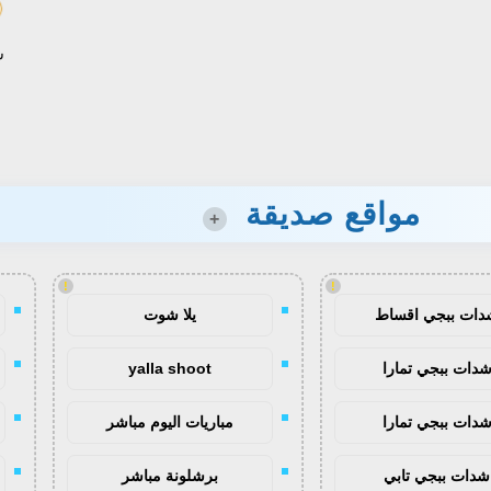
س
مواقع صديقة
+
!
!
دات ببجي اقساط
يلا شوت
دات ببجي تمارا
yalla shoot
دات ببجي تمارا
مباريات اليوم مباشر
شدات ببجي تابي
برشلونة مباشر