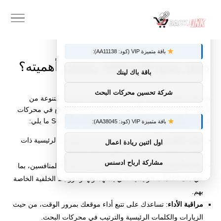
×
توصيات :
باقة متميزة VIP (كود: AA11138):
ماهو موقع semrush، وماهي أهميته؟
باقة باك لينك
شركة تحسين محركات البحث
Semrush للمستخدمين إمكانية الوصول إلى مجموعة متنوعة من
الأدوات والميزات التي تساعد في تحسين ترتيب المواقع في محركات
البحث، وتتضمن بعض الخصائص الرئيسية لأداة Semrush ما يلي:
باقة متميزة VIP (كود: AA38045):
تحليل الكلمات الرئيسية
: يمكنك البحث عن الكلمات الرئيسية ذات
اول اثنين ريادة اعمال
الصلة بموقعك ومعرفة حجم البحث عنها وتنافسها.
مشاركة ارباح ادسنس
تحليل المنافسين
: يمكنك معرفة استراتيجيات SEO للمنافسين، بما
في ذلك الكلمات الرئيسية التي يستهدفونها والروابط الخلفية الخاصة
بهم.
مراقبة الأداء
: تساعدك على تتبع أداء موقعك بمرور الوقت، من حيث
الزيارات والكلمات الرئيسية والترتيب في محركات البحث.