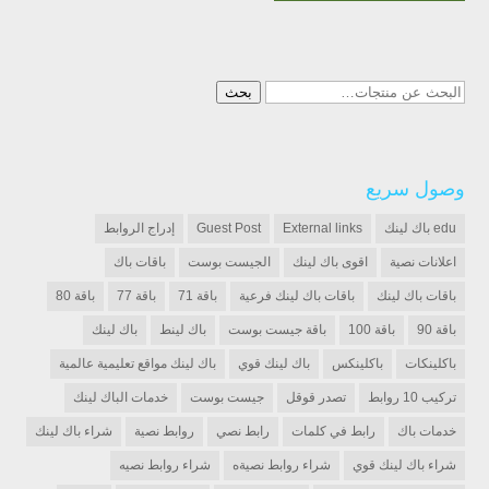
البحث
بحث
عن:
وصول سريع
edu باك لينك
External links
Guest Post
إدراج الروابط
اعلانات نصية
اقوى باك لينك
الجيست بوست
باقات باك
باقات باك لينك
باقات باك لينك فرعية
باقة 71
باقة 77
باقة 80
باقة 90
باقة 100
باقة جيست بوست
باك لينط
باك لينك
باكلينكات
باكلينكس
باك لينك قوي
باك لينك مواقع تعليمية عالمية
تركيب 10 روابط
تصدر قوقل
جيست بوست
خدمات الباك لينك
خدمات باك
رابط في كلمات
رابط نصي
روابط نصية
شراء باك لينك
شراء باك لينك قوي
شراء روابط نصيةه
شراء روابط نصيه