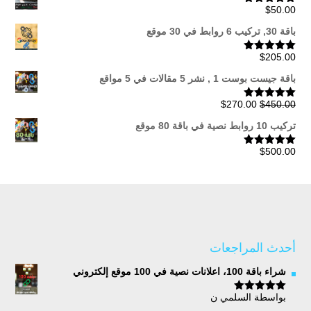
$
50.00
تم التقييم
5.00
من 5
خلال
باقة 30, تركيب 6 روابط في 30 موقع
$
205.00
تم التقييم
5.00
من 5
باقة جيست بوست 1 , نشر 5 مقالات في 5 مواقع
السعر
السعر
$
270.00
$
450.00
تم التقييم
5.00
من 5
الأصلي
الحالي
تركيب 10 روابط نصية في باقة 80 موقع
هو:
هو:
$270.00.
$450.00.
$
500.00
تم التقييم
5.00
من 5
أحدث المراجعات
شراء باقة 100، اعلانات نصية في 100 موقع إلكتروني
بواسطة السلمي ن
تم التقييم
5
من 5