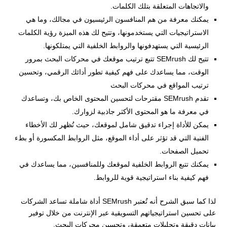
والاتجاهات المتعلقة بتلك الكلمات.
يمكنك معرفة من هم المنافسون الرئيسيون في مجالك، وما هي
الاستراتيجيات التي يستخدمونها، وتتيح لك هذه الميزة رؤية الكلمات
الرئيسية التي يستهدفونها والروابط الخلفية التي يمتلكونها.
تتيح لك SEMrush تتبع ترتيب موقعك في محركات البحث بمرور
الوقت، مما يساعدك على فهم كيفية تطور أدائك الرقمي، وتحسين
ترتيب المواقع في محركات البحث
تقدم SEMrush مقترحات لتحسين المحتوى الخاص بك، وتساعدك
في معرفة ما هو المحتوى الأكثر جاذبية لزوارك.
يمكن للأداة إجراء تدقيق شامل لموقعك، حيث تُظهر لك الأخطاء
الفنية التي قد تؤثر على أداء الموقع، مثل الروابط المكسورة أو بطء
تحميل الصفحات.
يمكنك تتبع الروابط الخلفية لموقعك وللمنافسين، مما يساعدك في
فهم كيفية بناء استراتيجية قوية للروابط.
لذا كما سبق الشرح أنه تُعتبر SEMrush أداة شاملة تساعد الشركات
على تحسين استراتيجياتهم التسويقية عبر الإنترنت من خلال توفير
بيانات دقيقة وتحليلات متعمقة، وتحسين محركات البحث.