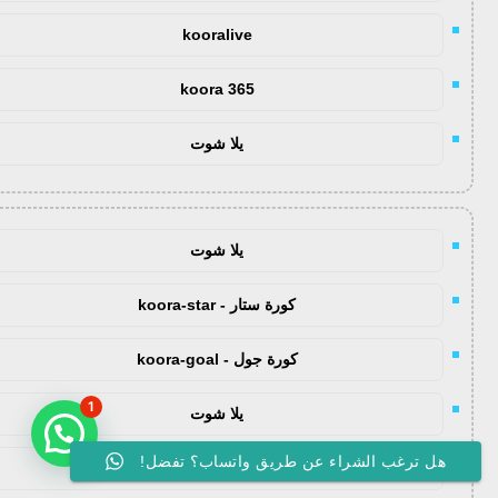
kooralive
koora 365
يلا شوت
يلا شوت
كورة ستار - koora-star
كورة جول - koora-goal
1
يلا شوت
هل ترغب الشراء عن طريق واتساب؟ تفضل!
yalla shoot