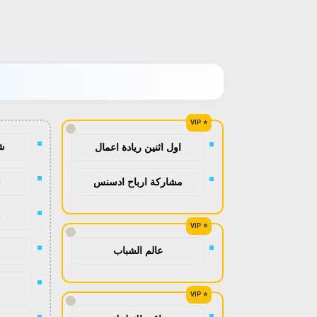
!
ش
اول اثنين ريادة اعمال
ش
مشاركة ارباح ادسنس
ش
!
عالم الشباب
!