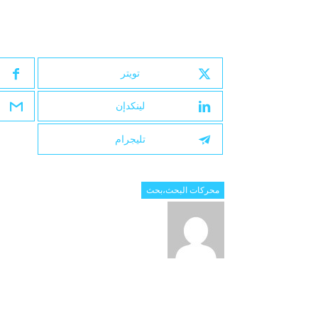
تويتر
لينكدإن
تليجرام
محركات البحث،بحث