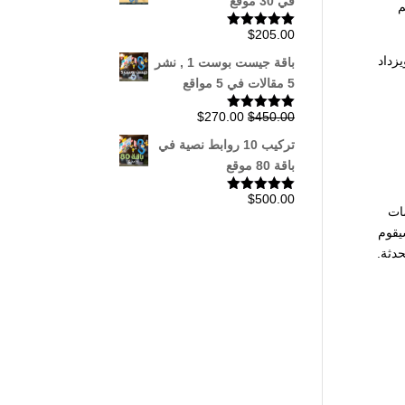
في 30 موقع
م
$
205.00
تم التقييم
5.00
من 5
 جو بدأ في النمو بشكل ملحوظ، وتقدر حصته السوقية بنحو 2-3%، ويزداد
باقة جيست بوست 1 , نشر
5 مقالات في 5 مواقع
السعر
السعر
$
270.00
$
450.00
تم التقييم
5.00
من 5
الأصلي
الحالي
تركيب 10 روابط نصية في
هو:
هو:
باقة 80 موقع
$270.00.
$450.00.
$
500.00
تم التقييم
ات
5.00
من 5
يقوم
دثة.