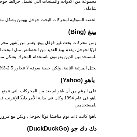
مجموعة من الأدوات والمنتجات التي تشمل خرائط جوج
شاملة.
الحصة السوقية لمحركات البحث جوجل يهيمن بشكل مطلق على السو
بينغ (Bing)
للمستخدمين الذين يقومون باستخدام المحرك بشكل منت
يحتل المرتبة الثانية، ولكن حصة سوقه لا تتجاوز 2.5-3%، رغم ذلك، يمكن أن تكون حصته أكبر في بعض البلدان مثل الولايات المتحدة.
ياهو (Yahoo)
على الرغم من أن ياهو لم يعد من المحركات التي تتمتع ب
ياهو في عام 1994 وكان في بداية الأمر دلي
للمستخدمين.
ياهو! كانت ذات يوم منافسًا قويًا لجوجل، ولكن مع مرور 
دك دك جو (DuckDuckGo)