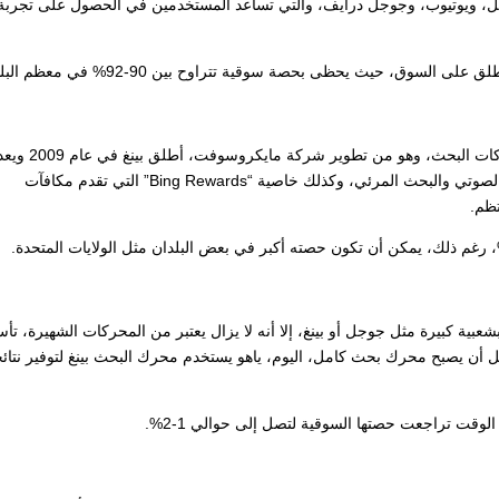
ل، ويوتيوب، وجوجل درايف، والتي تساعد المستخدمين في الحصول على تجربة
ق، حيث يحظى بحصة سوقية تتراوح بين 90-92% في معظم البلدان.
ومن محركات بحث غير قوقل بينغ، يعتبر من أِشهر محركات البحث
قويًا لجوجل، يقدم بينغ العديد من الخصائص مثل البحث الصوتي والبحث المرئي، وكذلك خاصية “Bing Rewards” التي تقدم مكافآت
ظم.
شعبية كبيرة مثل جوجل أو بينغ، إلا أنه لا يزال يعتبر من المحركات الشهيرة، ت
لًا للإنترنت قبل أن يصبح محرك بحث كامل، اليوم، ياهو يستخدم محرك البحث بينغ لتوفير نتائ
الوقت تراجعت حصتها السوقية لتصل إلى حوالي 1-2%.