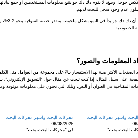
جوجل وبينغ، لا يقوم دك دك جو بتتبع معلومات المستخدمين أو جمع بياناته
يفضلون عدم وجود سجل للبحث لديهم.
رغم عدم منافسته للجوجل من حيث الحصة السوقية، إلا أن دك دك
ة الخصوصية.
 المعلومات والصور؟
الصفحات الأكثر صلة بهذا الاستفسار بناءً على مجموعة من العوامل مثل الكلم
لصفحة. على سبيل المثال، إذا كنت تبحث عن مقال حول “التسويق الإلكتروني”، س
ت المفتاحية في العنوان أو النص، وتلك التي تحتوي على معلومات موثوقة ومح
لبحث واشهر محركات البحث
محركات البحث واشهر محركات البحث
06/08/2025
06
ات البحث،بحث"
في "محركات البحث،بحث"