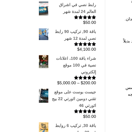
5.00
من 5
رابط نصي في اشراق
العالم 24 لمدة شهر
$
50.00
تم التقييم
5.00
من 5
باقة 90, تركيب 90 رابط
نصي لمدة 12 شهر
، وهو من تطوير شركة مايكروسوفت، أطلق بينغ في عام 2009 ويعد بديلاً
$
4,100.00
تم التقييم
5.00
من 5
شراء باقة 100، اعلانات
نصية في 100 موقع
إلكتروني
نطاق
$
5,000.00
–
$
200.00
تم التقييم
أسس
5.00
من 5
السعر:
جيست بوست على موقع
جه
من
تقني دومين اثورتي 22 بيج
اثورتي 46
خلال
$
50.00
تم التقييم
5.00
من 5
باقة 30, تركيب 6 روابط