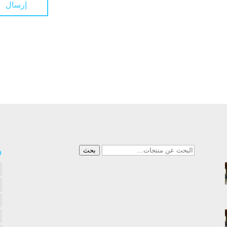
البحث
و
بحث
عن: