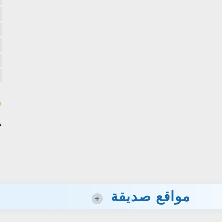
س
مواقع صديقة
+