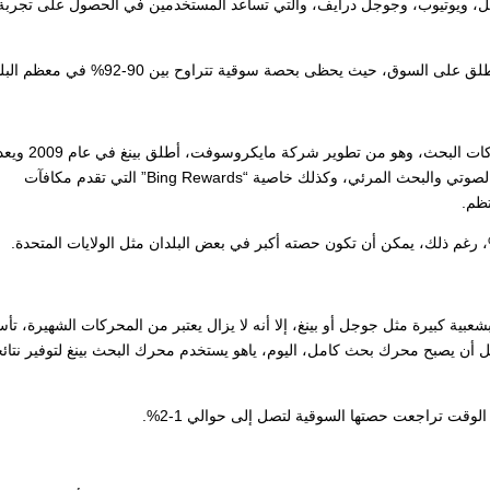
ل، ويوتيوب، وجوجل درايف، والتي تساعد المستخدمين في الحصول على تجربة
ق، حيث يحظى بحصة سوقية تتراوح بين 90-92% في معظم البلدان.
ومن محركات بحث غير قوقل بينغ، يعتبر من أِشهر محركات البحث
قويًا لجوجل، يقدم بينغ العديد من الخصائص مثل البحث الصوتي والبحث المرئي، وكذلك خاصية “Bing Rewards” التي تقدم مكافآت
ظم.
شعبية كبيرة مثل جوجل أو بينغ، إلا أنه لا يزال يعتبر من المحركات الشهيرة، ت
لًا للإنترنت قبل أن يصبح محرك بحث كامل، اليوم، ياهو يستخدم محرك البحث بينغ لتوفير نتائ
الوقت تراجعت حصتها السوقية لتصل إلى حوالي 1-2%.