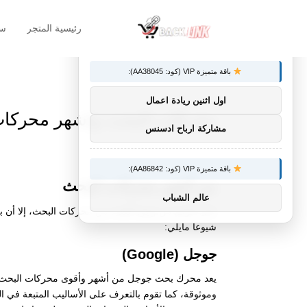
رئيسية المتجر
سل
×
توصيات :
باقة متميزة VIP (كود: AA38045):
اول اثنين ريادة اعمال
محركات البحث واشهر محركات
مشاركة ارباح ادسنس
باقة متميزة VIP (كود: AA86842):
من أشهر محركات البحث
عالم الشباب
على الرغم من وجود العديد من محركات البحث، إلا أن بع
شيوعا مايلي:
جوجل (Google)
يعد محرك بحث جوجل من أشهر وأقوى محركات البحث في 
وموثوقة، كما تقوم بالتعرف على الأساليب المتبعة في ال