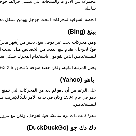
مجموعة من الأدوات والمنتجات التي تشمل خرائط جوج
شاملة.
الحصة السوقية لمحركات البحث جوجل يهيمن بشكل مطلق على السو
بينغ (Bing)
للمستخدمين الذين يقومون باستخدام المحرك بشكل منت
يحتل المرتبة الثانية، ولكن حصة سوقه لا تتجاوز 2.5-3%، رغم ذلك، يمكن أن تكون حصته أكبر في بعض البلدان مثل الولايات المتحدة.
ياهو (Yahoo)
على الرغم من أن ياهو لم يعد من المحركات التي تتمتع ب
ياهو في عام 1994 وكان في بداية الأمر دلي
للمستخدمين.
ياهو! كانت ذات يوم منافسًا قويًا لجوجل، ولكن مع مرور 
دك دك جو (DuckDuckGo)