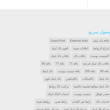
صول سريع
edu باك لينك
External links
Guest Post
إدراج الروابط
اعلانات نصية
اقوى باك لينك
الجيست بوست
باقات باك
باقات باك لينك
باقات باك لينك فرعية
باقة 71
باقة 77
باقة 80
باقة 90
باقة 100
باقة جيست بوست
باك لينط
باك لينك
باكلينكات
باكلينكس
باك لينك قوي
باك لينك مواقع تعليمية عالمية
تركيب 10 روابط
تصدر قوقل
جيست بوست
خدمات الباك لينك
خدمات باك
رابط في كلمات
رابط نصي
روابط نصية
شراء باك لينك
شراء باك لينك قوي
شراء روابط نصيةه