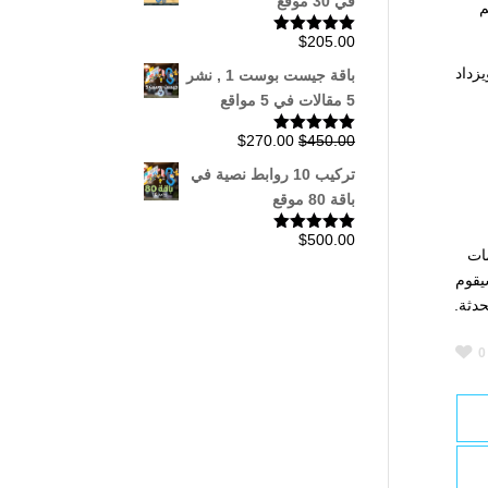
في 30 موقع
م
$
205.00
تم التقييم
5.00
من 5
 جو بدأ في النمو بشكل ملحوظ، وتقدر حصته السوقية بنحو 2-3%، ويزداد
باقة جيست بوست 1 , نشر
5 مقالات في 5 مواقع
السعر
السعر
$
270.00
$
450.00
تم التقييم
5.00
من 5
الأصلي
الحالي
تركيب 10 روابط نصية في
هو:
هو:
باقة 80 موقع
$270.00.
$450.00.
$
500.00
تم التقييم
ات
5.00
من 5
يقوم
دثة.
0