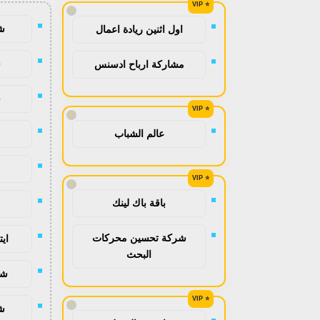
!
ش
اول اثنين ريادة اعمال
ش
مشاركة ارباح ادسنس
ش
!
عالم الشباب
!
باقة باك لينك
شركة تحسين محركات
اي
البحث
شح
!
ش