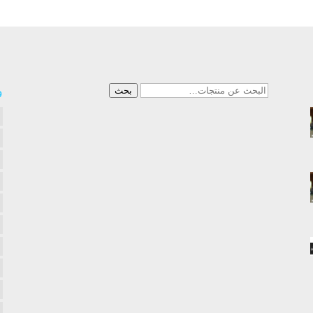
البحث
و
بحث
عن: