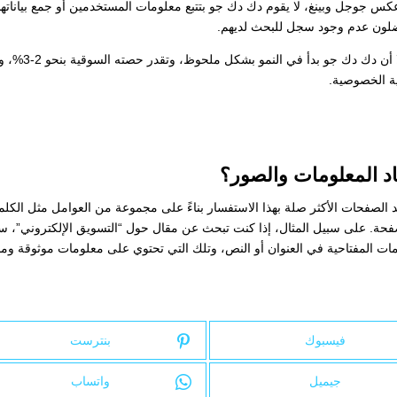
جوجل وبينغ، لا يقوم دك دك جو بتتبع معلومات المستخدمين أو جمع بياناته
يفضلون عدم وجود سجل للبحث لديهم.
رغم عدم منافسته للجوجل من حيث الحصة السوقية، إلا أن دك دك
ة الخصوصية.
 المعلومات والصور؟
الصفحات الأكثر صلة بهذا الاستفسار بناءً على مجموعة من العوامل مثل الكلم
لصفحة. على سبيل المثال، إذا كنت تبحث عن مقال حول “التسويق الإلكتروني”، س
ت المفتاحية في العنوان أو النص، وتلك التي تحتوي على معلومات موثوقة ومح
فيسبوك
بنترست
جيميل
واتساب