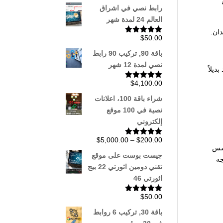
5.00
من 5
رابط نصي في اشراق
العالم 24 لمدة شهر
$
50.00
تم التقييم
5.00
من 5
باقة 90, تركيب 90 رابط
نصي لمدة 12 شهر
، وهو من تطوير شركة مايكروسوفت، أطلق بينغ في عام 2009 ويعد بديلاً
$
4,100.00
تم التقييم
5.00
من 5
شراء باقة 100، اعلانات
نصية في 100 موقع
إلكتروني
نطاق
$
5,000.00
–
$
200.00
تم التقييم
أسس
5.00
من 5
السعر:
جيست بوست على موقع
جه
من
تقني دومين اثورتي 22 بيج
اثورتي 46
خلال
$
50.00
تم التقييم
5.00
من 5
باقة 30, تركيب 6 روابط