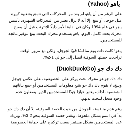
ياهو (Yahoo)
على الرغم من أن ياهو لم يعد من المحركات التي تتمتع بشعبية كبيرة
مثل جوجل أو بينغ، إلا أنه لا يزال يعتبر من المحركات الشهيرة، تأسس
ياهو في عام 1994 وكان في بداية الأمر دليلًا للإنترنت قبل أن يصبح
محرك بحث كامل، اليوم، ياهو يستخدم محرك البحث بينغ لتوفير نتائجه
للمستخدمين.
ياهو! كانت ذات يوم منافسًا قويًا لجوجل، ولكن مع مرور الوقت
تراجعت حصتها السوقية لتصل إلى حوالي 1-2%.
دك دك جو (DuckDuckGo)
دك دك جو هو محرك بحث يركز على الخصوصية، على عكس جوجل
وبينغ، لا يقوم دك دك جو بتتبع معلومات المستخدمين أو جمع بياناتهم
الشخصية، لذلك، يعتبر خيارًا جيدًا للمستخدمين الذين يفضلون عدم
وجود سجل للبحث لديهم.
رغم عدم منافسته للجوجل من حيث الحصة السوقية، إلا أن دك دك جو
بدأ في النمو بشكل ملحوظ، وتقدر حصته السوقية بنحو 2-3%، ويزداد
عدد المستخدمين بشكل مستمر بسبب تركيزه على حماية الخصوصية.