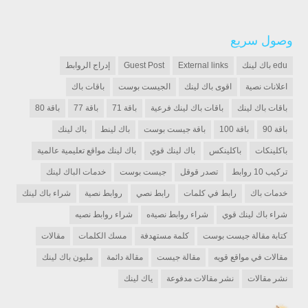
وصول سريع
edu باك لينك
External links
Guest Post
إدراج الروابط
اعلانات نصية
اقوى باك لينك
الجيست بوست
باقات باك
باقات باك لينك
باقات باك لينك فرعية
باقة 71
باقة 77
باقة 80
باقة 90
باقة 100
باقة جيست بوست
باك لينط
باك لينك
باكلينكات
باكلينكس
باك لينك قوي
باك لينك مواقع تعليمية عالمية
تركيب 10 روابط
تصدر قوقل
جيست بوست
خدمات الباك لينك
خدمات باك
رابط في كلمات
رابط نصي
روابط نصية
شراء باك لينك
شراء باك لينك قوي
شراء روابط نصيةه
شراء روابط نصيه
كتابة مقالة جيست بوست
كلمة مستهدفة
مسك الكلمات
مقالات
مقالات في مواقع قويه
مقالة جيست
مقالة دائمة
مليون باك لينك
نشر مقالات
نشر مقالات مدفوعة
ياك لينك