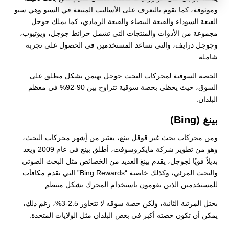
وموثوقة، كما تقوم بالتعرف على الأساليب المتبعة في السيو وهي سيو
القبعة السوداء والقبعة البيضاء والقبعة الرمادي، كما يملك جوجل
مجموعة من الأدوات والمنتجات التي تشمل خرائط جوجل، ويوتيوب،
وجوجل درايف، والتي تساعد المستخدمين في الحصول على تجربة
شاملة.
الحصة السوقية لمحركات البحث جوجل يهيمن بشكل مطلق على
السوق، حيث يحظى بحصة سوقية تتراوح بين 90-92% في معظم
البلدان.
بينغ (Bing)
ومن محركات بحث غير قوقل بينغ، يعتبر من أِشهر محركات البحث،
وهو من تطوير شركة مايكروسوفت، أطلق بينغ في عام 2009 ويعد
بديلاً قويًا لجوجل، يقدم بينغ العديد من الخصائص مثل البحث الصوتي
والبحث المرئي، وكذلك خاصية “Bing Rewards” التي تقدم مكافآت
للمستخدمين الذين يقومون باستخدام المحرك بشكل منتظم.
يحتل المرتبة الثانية، ولكن حصة سوقه لا تتجاوز 2.5-3%، رغم ذلك،
يمكن أن تكون حصته أكبر في بعض البلدان مثل الولايات المتحدة.