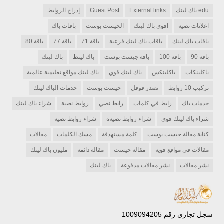
edu باك لينك
External links
Guest Post
إدراج الروابط
اعلانات نصية
اقوى باك لينك
الجيست بوست
باقات باك
باقات باك لينك
باقات باك لينك فرعية
باقة 71
باقة 77
باقة 80
باقة 90
باقة 100
باقة جيست بوست
باك لينط
باك لينك
باكلينكات
باكلينكس
باك لينك قوي
باك لينك مواقع تعليمية عالمية
تركيب 10 روابط
تصدر قوقل
جيست بوست
خدمات الباك لينك
خدمات باك
رابط في كلمات
رابط نصي
روابط نصية
شراء باك لينك
شراء باك لينك قوي
شراء روابط نصيةه
شراء روابط نصيه
كتابة مقالة جيست بوست
كلمة مستهدفة
مسك الكلمات
مقالات
مقالات في مواقع قويه
مقالة جيست
مقالة دائمة
مليون باك لينك
نشر مقالات
نشر مقالات مدفوعة
ياك لينك
سجل تجاري رقم 1009094205