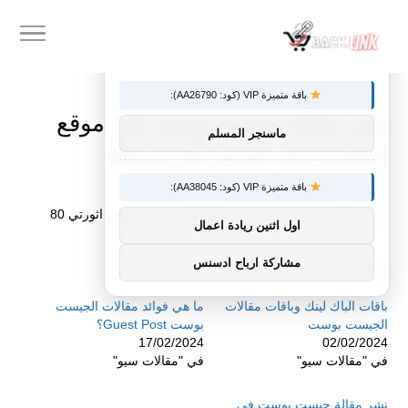
×
توصيات :
باقة متميزة VIP (كود: AA26790):
نشر مقالة جيست بوست في موقع
ماسنجر المسلم
إخباري كبير دومين اثورتي 80
باقة متميزة VIP (كود: AA38045):
نشر مقالة جيست بوست في موقع إخباري كبير دومين اثورتي 80
اول اثنين ريادة اعمال
مشاركة ارباح ادسنس
مرتبط
باقات الباك لينك وباقات مقالات
ما هي فوائد مقالات الجيست
الجيست بوست
بوست Guest Post؟
17/02/2024
02/02/2024
في "مقالات سيو"
في "مقالات سيو"
نشر مقالة جيست بوست في