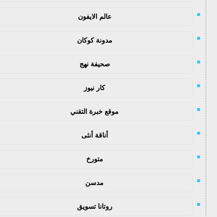
عالم الايفون
مدونة كوكان
صحيفة نهج
كار نيوز
موقع خبرة التقني
أناقة أنثى
متورخ
مدسن
روتانا تسويق