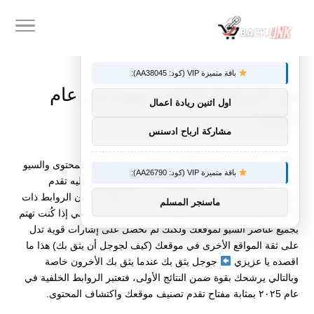
×
توصيات :
باقة متميزة VIP (كود: AA38045):
هل الروابط الخلفية مهمة في عام
اول اثنين ريادة اعمال
2025؟
مشاركة ارباح ادسنس
نعم، هي مهمة في كل الأوقات، فبالرغم من أن جودة المحتوى والسيو
باقة متميزة VIP (كود: AA26790):
التقني للمواقع والمتاجر الإلكترونية هام للغاية ويعتمد عليه تقدم
الزيارات والحصول على نتائج أفضل في الـ SERP، إلا أن الروابط ذات
ماسنجر المسلم
الجودة العالية مهمة للغاية في تحسين النتائج، فتخيل معي إذا كُنت تهتم
بجميع عناصر السيو لموقعك ولكنك لم تحصل على إشارات قوية تدل
على ثقة المواقع الأخرى في موقعك (كيف لجوجل أن يثق بك) هذا ما
اقصده يا عزيزي
جوجل يثق بك عندما يثق بك الأخرون خاصة
وبالتالي يرشحك بقوة ضمن النتائج الأولى، فتعتبر الروابط الخلفية في
عام ٢٠٢5 بمثابة مفتاح تقدم تصنيف موقعك واكتشاف المحتوى.