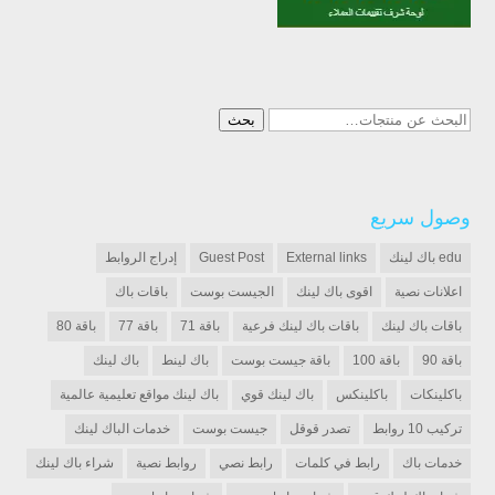
البحث
بحث
عن:
وصول سريع
edu باك لينك
External links
Guest Post
إدراج الروابط
اعلانات نصية
اقوى باك لينك
الجيست بوست
باقات باك
باقات باك لينك
باقات باك لينك فرعية
باقة 71
باقة 77
باقة 80
باقة 90
باقة 100
باقة جيست بوست
باك لينط
باك لينك
باكلينكات
باكلينكس
باك لينك قوي
باك لينك مواقع تعليمية عالمية
تركيب 10 روابط
تصدر قوقل
جيست بوست
خدمات الباك لينك
خدمات باك
رابط في كلمات
رابط نصي
روابط نصية
شراء باك لينك