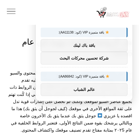
×
توصيات :
باقة متميزة VIP (كود: AA11138):
هل الروابط الخلفية مهمة في عام
باقة باك لينك
2025؟
شركة تحسين محركات البحث
نعم، هي مهمة في كل الأوقات، فبالرغم من أن جودة المحتوى والسيو
باقة متميزة VIP (كود: AA86842):
التقني للمواقع والمتاجر الإلكترونية هام للغاية ويعتمد عليه تقدم
الزيارات والحصول على نتائج أفضل في الـ SERP، إلا أن الروابط ذات
عالم الشباب
الجودة العالية مهمة للغاية في تحسين النتائج، فتخيل معي إذا كُنت تهتم
بجميع عناصر السيو لموقعك ولكنك لم تحصل على إشارات قوية تدل
على ثقة المواقع الأخرى في موقعك (كيف لجوجل أن يثق بك) هذا ما
اقصده يا عزيزي
جوجل يثق بك عندما يثق بك الأخرون خاصة
وبالتالي يرشحك بقوة ضمن النتائج الأولى، فتعتبر الروابط الخلفية في
عام ٢٠٢5 بمثابة مفتاح تقدم تصنيف موقعك واكتشاف المحتوى.