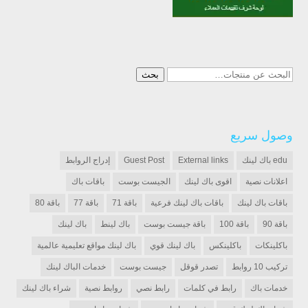
البحث
بحث
عن:
وصول سريع
edu باك لينك
External links
Guest Post
إدراج الروابط
اعلانات نصية
اقوى باك لينك
الجيست بوست
باقات باك
باقات باك لينك
باقات باك لينك فرعية
باقة 71
باقة 77
باقة 80
باقة 90
باقة 100
باقة جيست بوست
باك لينط
باك لينك
باكلينكات
باكلينكس
باك لينك قوي
باك لينك مواقع تعليمية عالمية
تركيب 10 روابط
تصدر قوقل
جيست بوست
خدمات الباك لينك
خدمات باك
رابط في كلمات
رابط نصي
روابط نصية
شراء باك لينك