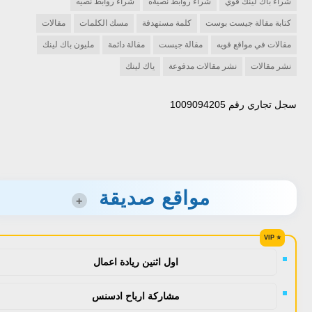
شراء باك لينك قوي
شراء روابط نصيةه
شراء روابط نصيه
كتابة مقالة جيست بوست
كلمة مستهدفة
مسك الكلمات
مقالات
مقالات في مواقع قويه
مقالة جيست
مقالة دائمة
مليون باك لينك
نشر مقالات
نشر مقالات مدفوعة
ياك لينك
سجل تجاري رقم 1009094205
مواقع صديقة
+
اول اثنين ريادة اعمال
مشاركة ارباح ادسنس