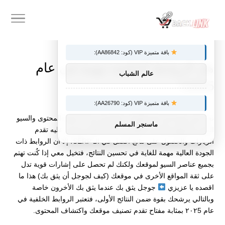
×
توصيات :
باقة متميزة VIP (كود: AA86842):
هل الروابط الخلفية مهمة في عام
عالم الشباب
2025؟
باقة متميزة VIP (كود: AA26790):
نعم، هي مهمة في كل الأوقات، فبالرغم من أن جودة المحتوى والسيو
ماسنجر المسلم
التقني للمواقع والمتاجر الإلكترونية هام للغاية ويعتمد عليه تقدم
الزيارات والحصول على نتائج أفضل في الـ SERP، إلا أن الروابط ذات
الجودة العالية مهمة للغاية في تحسين النتائج، فتخيل معي إذا كُنت تهتم
بجميع عناصر السيو لموقعك ولكنك لم تحصل على إشارات قوية تدل
على ثقة المواقع الأخرى في موقعك (كيف لجوجل أن يثق بك) هذا ما
اقصده يا عزيزي
جوجل يثق بك عندما يثق بك الأخرون خاصة
وبالتالي يرشحك بقوة ضمن النتائج الأولى، فتعتبر الروابط الخلفية في
عام ٢٠٢5 بمثابة مفتاح تقدم تصنيف موقعك واكتشاف المحتوى.