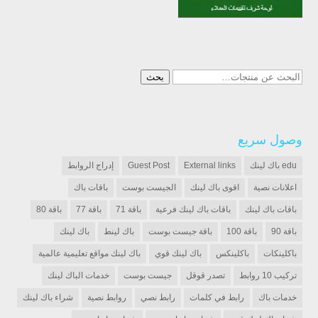
البحث
بحث
عن:
وصول سريع
edu باك لينك
External links
Guest Post
إدراج الروابط
اعلانات نصية
اقوى باك لينك
الجيست بوست
باقات باك
باقات باك لينك
باقات باك لينك فرعية
باقة 71
باقة 77
باقة 80
باقة 90
باقة 100
باقة جيست بوست
باك لينط
باك لينك
باكلينكات
باكلينكس
باك لينك قوي
باك لينك مواقع تعليمية عالمية
تركيب 10 روابط
تصدر قوقل
جيست بوست
خدمات الباك لينك
خدمات باك
رابط في كلمات
رابط نصي
روابط نصية
شراء باك لينك