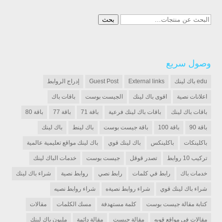
البحث
بحث
عن:
وصول سريع
edu باك لينك
External links
Guest Post
إدراج الروابط
اعلانات نصية
اقوى باك لينك
الجيست بوست
باقات باك
باقات باك لينك
باقات باك لينك فرعية
باقة 71
باقة 77
باقة 80
باقة 90
باقة 100
باقة جيست بوست
باك لينط
باك لينك
باكلينكات
باكلينكس
باك لينك قوي
باك لينك مواقع تعليمية عالمية
تركيب 10 روابط
تصدر قوقل
جيست بوست
خدمات الباك لينك
خدمات باك
رابط في كلمات
رابط نصي
روابط نصية
شراء باك لينك
شراء باك لينك قوي
شراء روابط نصيةه
شراء روابط نصيه
كتابة مقالة جيست بوست
كلمة مستهدفة
مسك الكلمات
مقالات
مقالات في مواقع قويه
مقالة جيست
مقالة دائمة
مليون باك لينك