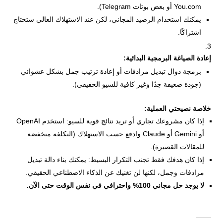
You.com أو بعض بوتات Telegram).
يمكنك استخدام الرصيد المجاني، لكن عند الاستهلاك العالي ستحتاج
اشتراكًا.
إعادة الصياغة البرمجية البدائية:
برمجة دوال تبديل مرادفات أو إعادة ترتيب جمل بشكل عشوائي
(جودة ضعيفة جدًا وغير كافية للسيو الحقيقي).
خلاصة نصيحتي العملية:
إذا كان مشروعك تجاري أو تريد نتائج قوية للسيو: استخدم OpenAI
أو Gemini أو Claude وادفع حسب الاستهلاك (التكلفة منخفضة
للمقالات القصيرة).
إذا كان هدفك فقط تجنب التكرار البسيط: يمكنك بناء دالة تبديل
مرادفات وجمل، لكنها لن تغنيك عن الذكاء الاصطناعي الحقيقي.
لا يوجد حل مجاني 100% واحترافي في نفس الوقت حتى الآن.