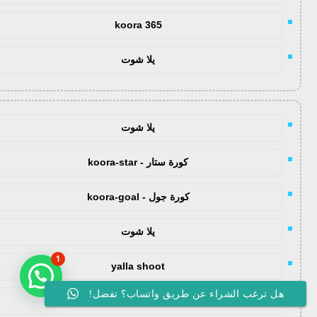
koora 365
يلا شوت
يلا شوت
كورة ستار - koora-star
كورة جول - koora-goal
يلا شوت
1
yalla shoot
هل ترغب الشراء عن طريق واتساب؟ تفضل!
koora live