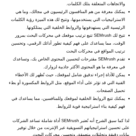
والاتجاهات المتعلقة بتلك الكلمات.
يمكنك معرفة من هم المنافسون الرئيسيون في مجالك، وما هي
الاستراتيجيات التي يستخدمونها، وتتيح لك هذه الميزة رؤية الكلمات
الرئيسية التي يستهدفونها والروابط الخلفية التي يمتلكونها.
تتيح لك SEMrush تتبع ترتيب موقعك في محركات البحث بمرور
الوقت، مما يساعدك على فهم كيفية تطور أدائك الرقمي، وتحسين
ترتيب المواقع في محركات البحث
تقدم SEMrush مقترحات لتحسين المحتوى الخاص بك، وتساعدك
في معرفة ما هو المحتوى الأكثر جاذبية لزوارك.
يمكن للأداة إجراء تدقيق شامل لموقعك، حيث تُظهر لك الأخطاء
الفنية التي قد تؤثر على أداء الموقع، مثل الروابط المكسورة أو بطء
تحميل الصفحات.
يمكنك تتبع الروابط الخلفية لموقعك وللمنافسين، مما يساعدك في
فهم كيفية بناء استراتيجية قوية للروابط.
لذا كما سبق الشرح أنه تُعتبر SEMrush أداة شاملة تساعد الشركات
على تحسين استراتيجياتهم التسويقية عبر الإنترنت من خلال توفير
بيانات دقيقة وتحليلات متعمقة، وتحسين محركات البحث.