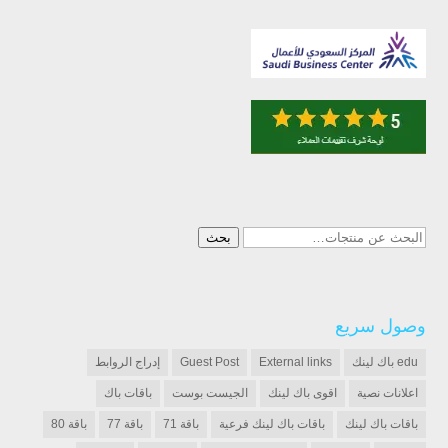
البحث
بحث
عن:
وصول سريع
edu باك لينك
External links
Guest Post
إدراج الروابط
اعلانات نصية
اقوى باك لينك
الجيست بوست
باقات باك
باقات باك لينك
باقات باك لينك فرعية
باقة 71
باقة 77
باقة 80