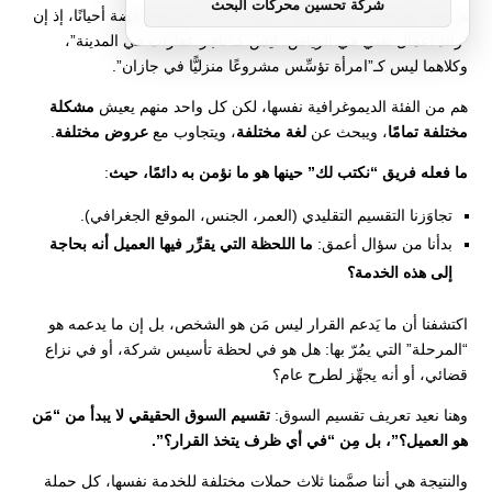
شركة تحسين محركات البحث
هل هذا ممتاز؟ لا، فهذه الفئة عريضة جدًّا، بل إنها متناقضة أحيانًا، إذ إن
“رائد أعمال تقني في الرياض” ليس كـ”تاجر عقارات في المدينة”،
وكلاهما ليس كـ”امرأة تؤسِّس مشروعًا منزليًّا في جازان”.
هم من الفئة الديموغرافية نفسها، لكن كل واحد منهم يعيش
مشكلة
مختلفة تمامًا
، ويبحث عن
لغة مختلفة
، ويتجاوب مع
عروض مختلفة
.
ما فعله فريق “نكتب لك” حينها هو ما نؤمن به دائمًا، حيث
:
تجاوَزنا التقسيم التقليدي (العمر، الجنس، الموقع الجغرافي).
بدأنا من سؤال أعمق:
ما اللحظة التي يقرِّر فيها العميل أنه بحاجة
إلى هذه الخدمة؟
اكتشفنا أن ما يَدعم القرار ليس مَن هو الشخص، بل إن ما يدعمه هو
“المرحلة” التي يمُرّ بها: هل هو في لحظة تأسيس شركة، أو في نزاع
قضائي، أو أنه يجهِّز لطرح عام؟
وهنا نعيد تعريف تقسيم السوق:
تقسيم السوق الحقيقي لا يبدأ من “مَن
هو العميل؟”، بل مِن “في أي ظرف يتخذ القرار؟”.
والنتيجة هي أننا صمَّمنا ثلاث حملات مختلفة للخدمة نفسها، كل حملة