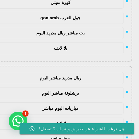
كورة سيتي
جول العرب goalarab
بث مباشر ريال مدريد اليوم
يلا لايف
ريال مدريد مباشر اليوم
برشلونة مباشر اليوم
مباريات اليوم مباشر
1
راسلنا لأي استفسار على واتساب
يلا لايف
هل ترغب الشراء عن طريق واتساب؟ تفضل!
yalla live