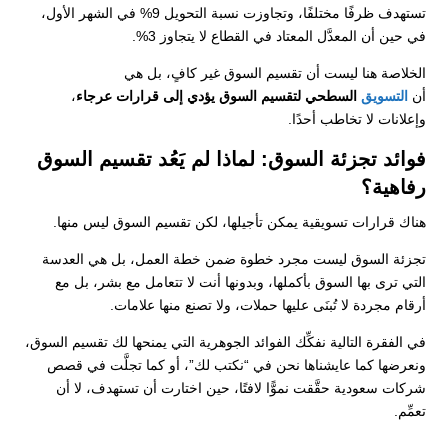
تستهدف ظرفًا مختلفًا، وتجاوزت نسبة التحويل 9% في الشهر الأول،
في حين أن المعدَّل المعتاد في القطاع لا يتجاوز 3%.
الخلاصة هنا ليست أن تقسيم السوق غير كافٍ، بل هي
أن
التسويق
السطحي لتقسيم السوق يؤدي إلى قرارات عرجاء
،
وإعلانات لا تخاطب أحدًا.
فوائد تجزئة السوق: لماذا لم يَعُد تقسيم السوق
رفاهية؟
هناك قرارات تسويقية يمكن تأجيلها، لكن تقسيم السوق ليس منها.
تجزئة السوق ليست مجرد خطوة ضمن خطة العمل، بل هي العدسة
التي ترى بها السوق بأكملها، وبدونها أنت لا تتعامل مع بشر، بل مع
أرقام مجردة لا تُبنَى عليها حملات، ولا تصنع منها علامات.
في الفقرة التالية نفكِّك الفوائد الجوهرية التي يمنحها لك تقسيم السوق،
ونعرضها كما عايشناها نحن في “نكتب لك”، أو كما تجلَّت في قصص
شركات سعودية حقَّقت نموًّا لافتًا، حين اختارت أن تستهدف، لا أن
تعمِّم.