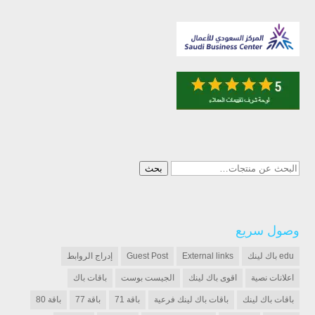
البحث
بحث
عن:
وصول سريع
edu باك لينك
External links
Guest Post
إدراج الروابط
اعلانات نصية
اقوى باك لينك
الجيست بوست
باقات باك
باقات باك لينك
باقات باك لينك فرعية
باقة 71
باقة 77
باقة 80