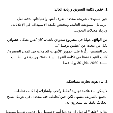
1. خفض تكلفة التسويق وزيادة العائد:
حين تستهدف شريحة محددة، تعرف لغتها واحتياجاتها بدقة، تقل
الرسائل التسويقية العامة، وتنخفض تكلفة الاستهداف في الإعلانات،
وتزداد معدلات التحويل.
من الواقع:
عمِلنا في مشروع سعودي ناشئ، كان يُعلن بشكل عشوائي
لكل مَن يبحث عن “تطبيق توصيل”…
بعد التقسيم، ركَّزنا على جمهور “الأمهات العاملات في المدن الصغيرة”.
كانت النتيجة نقصًا في تكلفة النقرة بنسبة 42%، وزيادة في الطلبات
بنسبة 60%، خلال 30 يومًا فقط.
2. بناء هوية تجارية متماسكة:
لا يمكن بناء علامة تجارية تُحفَظ وتُحَب وتُشارَك، إذا كانت تخاطب
الجميع بالطريقة نفسها، لكن حين تُخاطب فئة محددة، فإن هويتك تصبح
انعكاسًا دقيقًا لما يشعرون به.
مثال: “جاهز”
لم تقل إن خدمتها أسرع توصيل، بل قدمت نفسها بوصفها