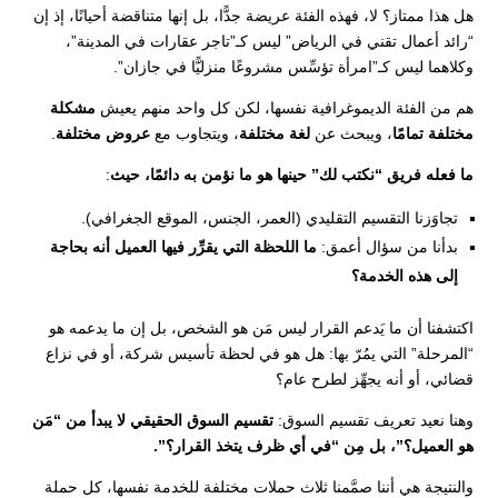
هل هذا ممتاز؟ لا، فهذه الفئة عريضة جدًّا، بل إنها متناقضة أحيانًا، إذ إن
“رائد أعمال تقني في الرياض” ليس كـ”تاجر عقارات في المدينة”،
وكلاهما ليس كـ”امرأة تؤسِّس مشروعًا منزليًّا في جازان”.
هم من الفئة الديموغرافية نفسها، لكن كل واحد منهم يعيش
مشكلة
مختلفة تمامًا
، ويبحث عن
لغة مختلفة
، ويتجاوب مع
عروض مختلفة
.
ما فعله فريق “نكتب لك” حينها هو ما نؤمن به دائمًا، حيث
:
تجاوَزنا التقسيم التقليدي (العمر، الجنس، الموقع الجغرافي).
بدأنا من سؤال أعمق:
ما اللحظة التي يقرِّر فيها العميل أنه بحاجة
إلى هذه الخدمة؟
اكتشفنا أن ما يَدعم القرار ليس مَن هو الشخص، بل إن ما يدعمه هو
“المرحلة” التي يمُرّ بها: هل هو في لحظة تأسيس شركة، أو في نزاع
قضائي، أو أنه يجهِّز لطرح عام؟
وهنا نعيد تعريف تقسيم السوق:
تقسيم السوق الحقيقي لا يبدأ من “مَن
هو العميل؟”، بل مِن “في أي ظرف يتخذ القرار؟”.
والنتيجة هي أننا صمَّمنا ثلاث حملات مختلفة للخدمة نفسها، كل حملة