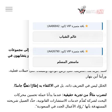
×
توصيات :
باقة متميزة VIP (كود: AA86842):
ما هو تقسيم السوق؟
عالم الشباب
يُعرَّف تقسيم السوق بأنه:
“عملية تقسيم السوق الكليّة إلى مجموعات
باقة متميزة VIP (كود: AA26790):
أصغر، من المستهلكين الذين يشتركون في احتياجات، أو يتشابهون في
الخصائص”.
ماسنجر المسلم
لكننا جرَّبنا هذا التعريف على أرض الواقع، وطبَّقناه على حملات فعلية،
ورأينا أين ينهار.
الخلل ليس في التعريف ذاته، بل في
الاكتفاء به إطارًا ذهنيًّا جامدًا
.
لنضرب مثالًا من تجربة حقيقية:
عندما بدأنا حملة تحسين محركات
البحث لشركة تُقدِّم خدمات الاستشارات القانونية، حدَّد العميل شريحته
المستهدفة بأنها “روّاد الأعمال الجدد في السعودية”.