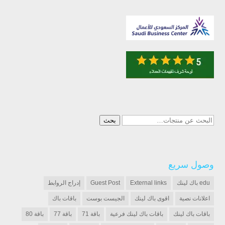
البحث
بحث
عن:
وصول سريع
edu باك لينك
External links
Guest Post
إدراج الروابط
اعلانات نصية
اقوى باك لينك
الجيست بوست
باقات باك
باقات باك لينك
باقات باك لينك فرعية
باقة 71
باقة 77
باقة 80