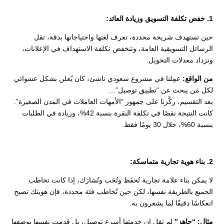
1. خفض تكلفة التسويق وزيادة العائد:
حين تستهدف شريحة محددة، تعرف لغتها واحتياجاتها بدقة، تقل
الرسائل التسويقية العامة، وتنخفض تكلفة الاستهداف في الإعلانات،
وتزداد معدلات التحويل.
من الواقع:
عمِلنا في مشروع سعودي ناشئ، كان يُعلن بشكل عشوائي
لكل مَن يبحث عن “تطبيق توصيل”…
بعد التقسيم، ركَّزنا على جمهور “الأمهات العاملات في المدن الصغيرة”.
كانت النتيجة نقصًا في تكلفة النقرة بنسبة 42%، وزيادة في الطلبات
بنسبة 60%، خلال 30 يومًا فقط.
2. بناء هوية تجارية متماسكة:
لا يمكن بناء علامة تجارية تُحفَظ وتُحَب وتُشارَك، إذا كانت تخاطب
الجميع بالطريقة نفسها، لكن حين تُخاطب فئة محددة، فإن هويتك تصبح
انعكاسًا دقيقًا لما يشعرون به.
مثال: “جاهز”
لم تقل إن خدمتها أسرع توصيل، بل قدمت نفسها بوصفها