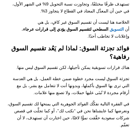
تستهدف ظرفًا مختلفًا، وتجاوزت نسبة التحويل 9% في الشهر الأول،
في حين أن المعدَّل المعتاد في القطاع لا يتجاوز 3%.
الخلاصة هنا ليست أن تقسيم السوق غير كافٍ، بل هي
أن
التسويق
السطحي لتقسيم السوق يؤدي إلى قرارات عرجاء
،
وإعلانات لا تخاطب أحدًا.
فوائد تجزئة السوق: لماذا لم يَعُد تقسيم السوق
رفاهية؟
هناك قرارات تسويقية يمكن تأجيلها، لكن تقسيم السوق ليس منها.
تجزئة السوق ليست مجرد خطوة ضمن خطة العمل، بل هي العدسة
التي ترى بها السوق بأكملها، وبدونها أنت لا تتعامل مع بشر، بل مع
أرقام مجردة لا تُبنَى عليها حملات، ولا تصنع منها علامات.
في الفقرة التالية نفكِّك الفوائد الجوهرية التي يمنحها لك تقسيم السوق،
ونعرضها كما عايشناها نحن في “نكتب لك”، أو كما تجلَّت في قصص
شركات سعودية حقَّقت نموًّا لافتًا، حين اختارت أن تستهدف، لا أن
تعمِّم.