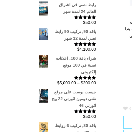
5.00
من 5
رابط نصي في اشراق
العالم 24 لمدة شهر
ت
$
50.00
تم التقييم
5.00
من 5
هذا
باقة 90, تركيب 90 رابط
ي
نصي لمدة 12 شهر
$
4,100.00
تم التقييم
5.00
من 5
شراء باقة 100، اعلانات
نصية في 100 موقع
إلكتروني
نطاق
$
5,000.00
–
$
200.00
تم التقييم
5.00
من 5
السعر:
جيست بوست على موقع
من
تقني دومين اثورتي 22 بيج
اثورتي 46
0
خلال
$
50.00
تم التقييم
5.00
من 5
باقة 30, تركيب 6 روابط