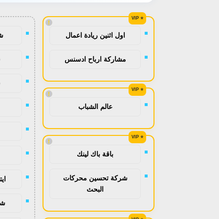
!
ش
اول اثنين ريادة اعمال
ش
مشاركة ارباح ادسنس
ش
!
عالم الشباب
!
باقة باك لينك
شركة تحسين محركات
اي
البحث
شح