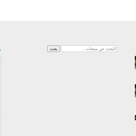
البحث
و
بحث
عن: