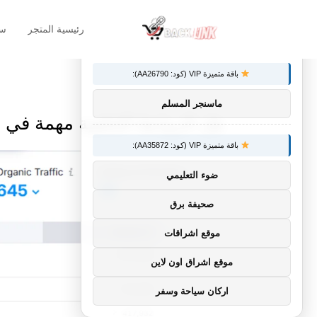
رئيسية المتجر
سل
×
توصيات :
باقة متميزة VIP (كود: AA26790):
ماسنجر المسلم
هل الروابط الخلفية مهمة في عام 5
باقة متميزة VIP (كود: AA35872):
ضوء التعليمي
صحيفة برق
موقع اشراقات
موقع اشراق اون لاين
اركان سياحة وسفر