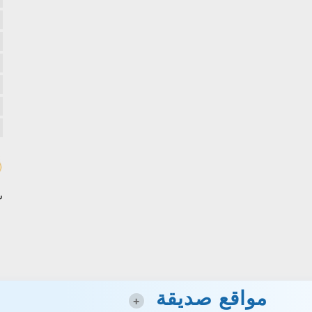
س
مواقع صديقة
+