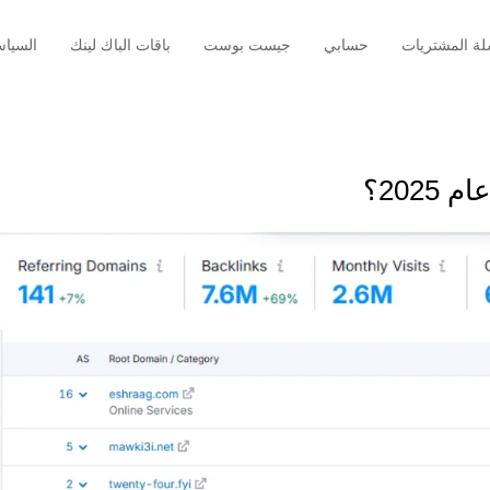
ة المشتريات
حسابي
جيست بوست
باقات الباك لينك
السيا
202؟