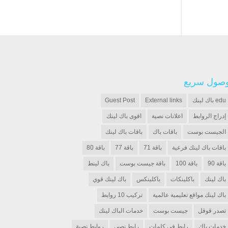
صول سريع
edu باك لينك
External links
Guest Post
إدراج الروابط
اعلانات نصية
اقوى باك لينك
الجيست بوست
باقات باك
باقات باك لينك
باقات باك لينك فرعية
باقة 71
باقة 77
باقة 80
باقة 90
باقة 100
باقة جيست بوست
باك لينط
باك لينك
باكلينكات
باكلينكس
باك لينك قوي
باك لينك مواقع تعليمية عالمية
تركيب 10 روابط
تصدر قوقل
جيست بوست
خدمات الباك لينك
خدمات باك
رابط في كلمات
رابط نصي
روابط نصية